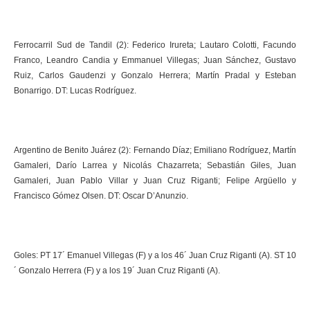
Ferrocarril Sud de Tandil (2): Federico Irureta; Lautaro Colotti, Facundo
Franco, Leandro Candia y Emmanuel Villegas; Juan Sánchez, Gustavo
Ruiz, Carlos Gaudenzi y Gonzalo Herrera; Martín Pradal y Esteban
Bonarrigo. DT: Lucas Rodríguez.
Argentino de Benito Juárez (2): Fernando Díaz; Emiliano Rodríguez, Martín
Gamaleri, Darío Larrea y Nicolás Chazarreta; Sebastián Giles, Juan
Gamaleri, Juan Pablo Villar y Juan Cruz Riganti; Felipe Argüello y
Francisco Gómez Olsen. DT: Oscar D’Anunzio.
Goles: PT 17´ Emanuel Villegas (F) y a los 46´ Juan Cruz Riganti (A). ST 10
´ Gonzalo Herrera (F) y a los 19´ Juan Cruz Riganti (A).