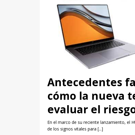
17ma fe
domingo
res y diabetes:
Atlétic
logía permite
SE VIENE UNA NUEVA 
e forma temprana
deportivas que se pr
FIT 5 Pro facilita el monitoreo inteligente