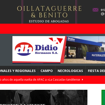
ONALES Y REGIONALES
CAMPO
NECROLOGICAS
FIESTA D
edentes familiares y diabetes: cómo la nueva tecnología permite
rma temprana
COMERCIALES
fecha de la URD – Este domingo con transmisión de La 95.3,
DEPORTES