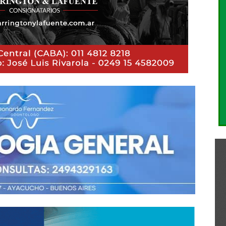
a, el Municipio y KMI postergaron la carrera de este domingo 9
 Pérez – Carlos Beguerie celebra 114 años con una gran fiesta
EGIONALES
co años de aquella vuelta de APAC a «La Cascada» tandilense