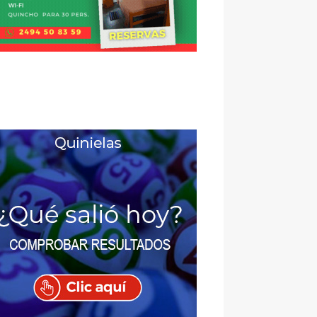
La cena en «El Carda
Será el sábado 22 d
Tras la participación de Argentina en el mundial, que c
todos cabaleros, se decidió
[...]