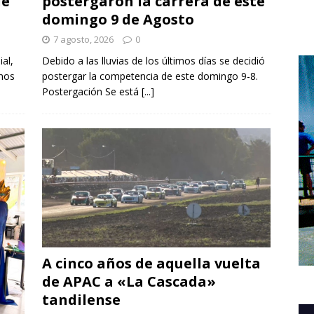
de
postergaron la carrera de este
domingo 9 de Agosto
7 agosto, 2026
0
ial,
Debido a las lluvias de los últimos días se decidió
omos
postergar la competencia de este domingo 9-8.
Postergación Se está
[...]
A cinco años de aquella vuelta
de APAC a «La Cascada»
tandilense