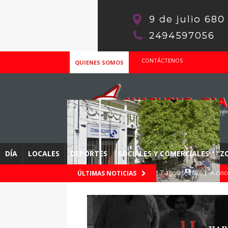
CONTÁCTENOS
QUIENES SOMOS
DÍA
LOCALES
DEPORTES
SOCIALES Y COMERCIALES
Z
[ 7 agosto, 2026 ]
Antec
ÚLTIMAS NOTICIAS
evaluar el riesgo de fo
[ 7 agosto, 2026 ]
17ma 
Atlético vs Sarmiento