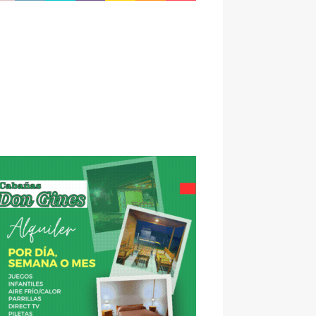
5.3,
s