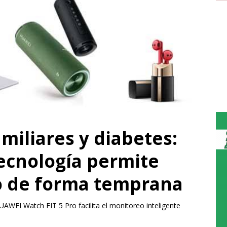
cha de la URD – Este
 con transmisión de La 9
o vs Sarmiento
FECHA Esperando que el clima mejore y acompañe a las actividade
actican al
[...]