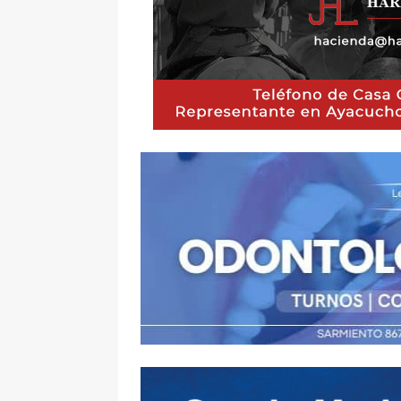
[ 7 agosto, 2026 ]
Estrad
de Agosto
DEPORTES
[ 7 agosto, 2026 ]
Roque
popular
ZONALES Y R
[ 7 agosto, 2026 ]
A cin
DEPORTES