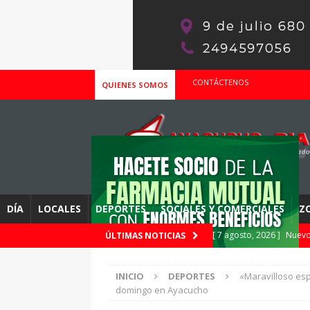
CONTÁCTENOS
QUIENES SOMOS
DÍA
LOCALES
DEPORTES
SOCIALES Y COMERCIALES
Z
[ 7 agosto, 2026 ]
Nuevo
ÚLTIMAS NOTICIAS
– Podes consultar si de
INICIO
DEPORTES
«Maravilloso esp
[ 7 agosto, 2026 ]
Se com
domingo en Ayacucho
este viernes 7, la fecha 4