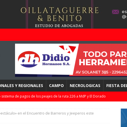
ONALES Y REGIONALES
CAMPO
NECROLOGICAS
FIESTA D
 sistema de pagos de los peajes de la ruta 226 a MdP y El Dorado
bes…
DESTACADOS
ectáculo» en el Encuentro de Barreros y Jeeperos este
pletó la 2da fecha del Clausura de la LPF / Resultados, tablas, y
DEPORTES