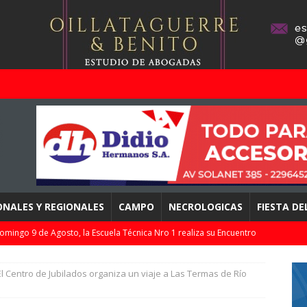
ONALES Y REGIONALES
CAMPO
NECROLOGICAS
FIESTA D
omingo 9 de Agosto, la Escuela Técnica Nro 1 realiza su Encuentro
ADOS
El Centro de Jubilados organiza un viaje a Las Termas de Río
ció la 4ta fecha de la LPF / Partidos, árbitros, horarios, TV y tablas
DEPORTES