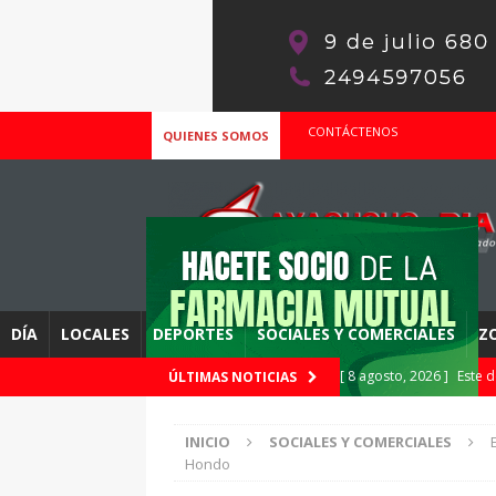
CONTÁCTENOS
QUIENES SOMOS
DÍA
LOCALES
DEPORTES
SOCIALES Y COMERCIALES
Z
[ 8 agosto, 2026 ]
Este d
ÚLTIMAS NOTICIAS
Comunitario
DESTAC
INICIO
SOCIALES Y COMERCIALES
[ 8 agosto, 2026 ]
Se ini
Hondo
al sábado 8 de Agosto