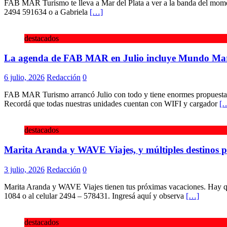
FAB MAR Turismo te lleva a Mar del Plata a ver a la banda del momen
2494 591634 o a Gabriela
[…]
destacados
La agenda de FAB MAR en Julio incluye Mundo Mari
6 julio, 2026
Redacción
0
FAB MAR Turismo arrancó Julio con todo y tiene enormes propuestas p
Recordá que todas nuestras unidades cuentan con WIFI y cargador
[
destacados
Marita Aranda y WAVE Viajes, y múltiples destinos pa
3 julio, 2026
Redacción
0
Marita Aranda y WAVE Viajes tienen tus próximas vacaciones. Hay que
1084 o al celular 2494 – 578431. Ingresá aquí y observa
[…]
destacados