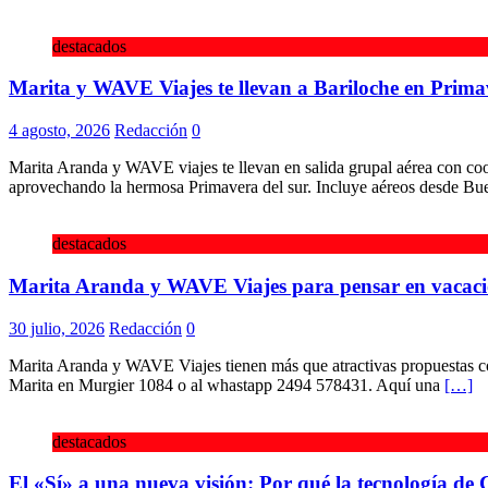
destacados
Marita y WAVE Viajes te llevan a Bariloche en Prima
4 agosto, 2026
Redacción
0
Marita Aranda y WAVE viajes te llevan en salida grupal aérea con coo
aprovechando la hermosa Primavera del sur. Incluye aéreos desde B
destacados
Marita Aranda y WAVE Viajes para pensar en vacaci
30 julio, 2026
Redacción
0
Marita Aranda y WAVE Viajes tienen más que atractivas propuestas co
Marita en Murgier 1084 o al whastapp 2494 578431. Aquí una
[…]
destacados
El «Sí» a una nueva visión: Por qué la tecnología de 