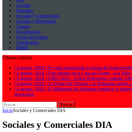
Locales
Deportes
Sociales y Comerciales
Zonales y Regionales
Campo
Necrologicas
Fiesta del ternero
Clasificados
00000
Últimas noticias
[ 6 agosto, 2026 ]
Se está organizando la Fiesta del Automovilis
[ 6 agosto, 2026 ]
Este sábado en la Casa del Teatro, «La Niña
[ 6 agosto, 2026 ]
URD 2026 – Goleó Defensores, empató Atléti
[ 6 agosto, 2026 ]
La Fiesta del Chorizo a la Pomarola vuelve 
[ 6 agosto, 2026 ]
El Ministerio de Ambiente fortalece el trabaj
destacados
Buscar:
Inicio
Sociales y Comerciales DIA
Sociales y Comerciales DIA