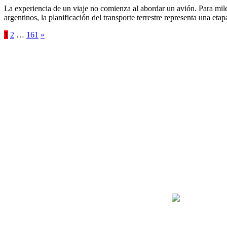
La experiencia de un viaje no comienza al abordar un avión. Para mile
argentinos, la planificación del transporte terrestre representa una e
Paginación
1
2
…
161
»
de
entradas