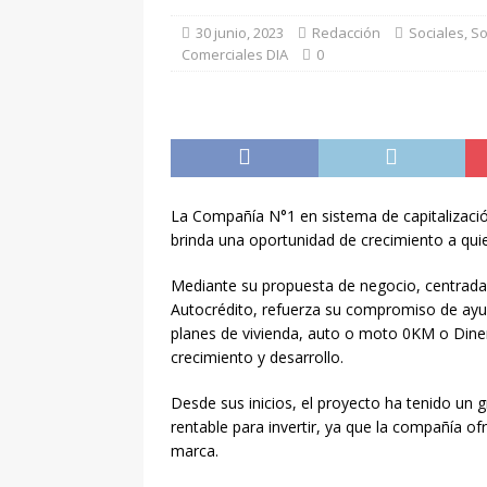
[ 7 agosto, 2026 ]
27° Fi
30 junio, 2023
Redacción
Sociales
,
So
Comerciales DIA
0
de otras ciudades
DE
[ 7 agosto, 2026 ]
17ma f
Atlético vs Sarmiento
La Compañía N°1 en sistema de capitalizació
brinda una oportunidad de crecimiento a qui
Mediante su propuesta de negocio, centrada 
Autocrédito, refuerza su compromiso de ayuda
planes de vivienda, auto o moto 0KM o Diner
crecimiento y desarrollo.
Desde sus inicios, el proyecto ha tenido un 
rentable para invertir, ya que la compañía o
marca.