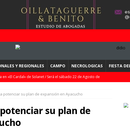
ONALES Y REGIONALES
CAMPO
NECROLOGICAS
FIESTA D
a en «El Cardal» de Solanet / Será el sábado 22 de Agosto de
ca potenciar su plan de expansión en Ayacucho
sistema de pagos de los peajes de la ruta 226 a MdP y El Dorado
bes…
DESTACADOS
potenciar su plan de
pletó la 2da fecha del Clausura de la LPF / Resultados, tablas, y
cucho
DEPORTES