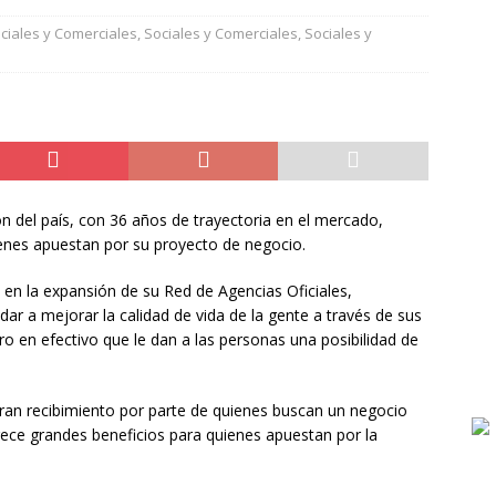
esta «Al Trabajador de Mi Pueblo» hizo oficial las reinas visitantes
ciales y Comerciales
,
Sociales y Comerciales
,
Sociales y
STACADOS
echa de la URD – Este domingo con transmisión de La 95.3,
DEPORTES
n del país, con 36 años de trayectoria en el mercado,
enes apuestan por su proyecto de negocio.
en la expansión de su Red de Agencias Oficiales,
r a mejorar la calidad de vida de la gente a través de sus
o en efectivo que le dan a las personas una posibilidad de
gran recibimiento por parte de quienes buscan un negocio
frece grandes beneficios para quienes apuestan por la