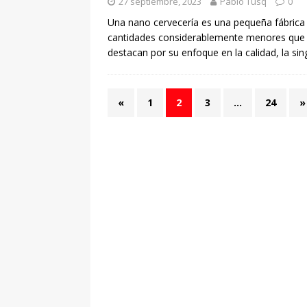
27 septiembre, 2023
Pablo Tusq
0
Una nano cervecería es una pequeña fábrica 
cantidades considerablemente menores que la
destacan por su enfoque en la calidad, la si
«
1
2
3
…
24
»