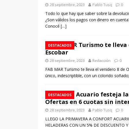
28 septiembre, 2023
Pablo Tusq
0
Todo lo que hay que saber sobre la devoluc
¿Son válidos los pagos con dinero en cuenta
Conocé
[…]
FAB MAR Turismo te lleva e
DESTACADOS
Escobar
28 septiembre, 2023
Redacción
0
FAB MAR Turismo te lleva el venidero 8 de Oc
único, indescriptible, con un colorido soñad
Confort Acuario festeja la
DESTACADOS
Ofertas en 6 cuotas sin inte
28 septiembre, 2023
Pablo Tusq
0
LLEGO LA PRIMAVERA A CONFORT ACUARI
HELADERAS CON UN 5% DE DESCUENTO Y SI