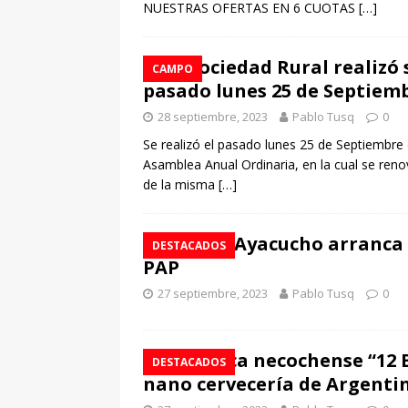
NUESTRAS OFERTAS EN 6 CUOTAS
[…]
La Sociedad Rural realizó
CAMPO
pasado lunes 25 de Septiemb
28 septiembre, 2023
Pablo Tusq
0
Se realizó el pasado lunes 25 de Septiembre e
Asamblea Anual Ordinaria, en la cual se reno
de la misma
[…]
LALCEC Ayacucho arranca
DESTACADOS
PAP
27 septiembre, 2023
Pablo Tusq
0
La marca necochense “12 
DESTACADOS
nano cervecería de Argenti