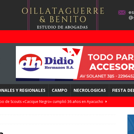
ONALES Y REGIONALES
CAMPO
NECROLOGICAS
FIESTA D
upo de Scouts «Cacique Negro» cumplió 36 años en Ayacucho
cu De La Vega de titular, Almagro cayó 2 a 0 con Gimnasia y Tiro