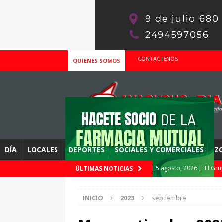
CONTÁCTENOS
QUIENES SOMOS
DÍA
LOCALES
DEPORTES
SOCIALES Y COMERCIALES
Z
[ 5 agosto, 2026 ]
El Gr
ÚLTIMAS NOTICIAS
DESTACADOS
INICIO
2023
septiembre
[ 5 agosto, 2026 ]
Con Fa
de Salta
DEPORTES