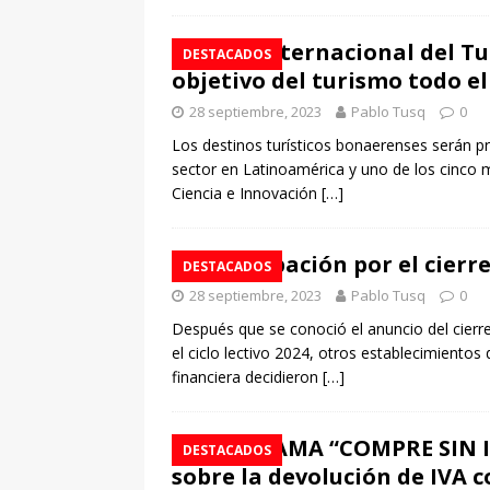
Feria Internacional del Tu
DESTACADOS
objetivo del turismo todo el
28 septiembre, 2023
Pablo Tusq
0
Los destinos turísticos bonaerenses serán p
sector en Latinoamérica y uno de los cinco m
Ciencia e Innovación
[…]
Preocupación por el cierr
DESTACADOS
28 septiembre, 2023
Pablo Tusq
0
Después que se conoció el anuncio del cierre
el ciclo lectivo 2024, otros establecimientos
financiera decidieron
[…]
PROGRAMA “COMPRE SIN IVA
DESTACADOS
sobre la devolución de IVA 