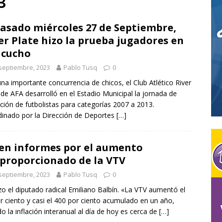
3
tival Nacional de Cine Rural! – Ayacucho, 4 y 5 de Septiembre
pasado miércoles 27 de Septiembre,
er Plate hizo la prueba jugadores en
ntaron en De La Canal el programa «Tranqueras Seguras» para
acucho
 ante emergencias
CAMPO
septiembre, 2023
Pablo Tusq
0
a WhatsApp: los nuevos nombres de usuario pueden abrir paso a
na importante concurrencia de chicos, el Club Atlético River
 de AFA desarrolló en el Estadio Municipal la jornada de
COMERCIALES
ción de futbolistas para categorías 2007 a 2013.
inado por la Dirección de Deportes
[…]
en informes por el aumento
proporcionado de la VTV
septiembre, 2023
Pablo Tusq
0
zo el diputado radical Emiliano Balbín. «La VTV aumentó el
r ciento y casi el 400 por ciento acumulado en un año,
o la inflación interanual al día de hoy es cerca de
[…]