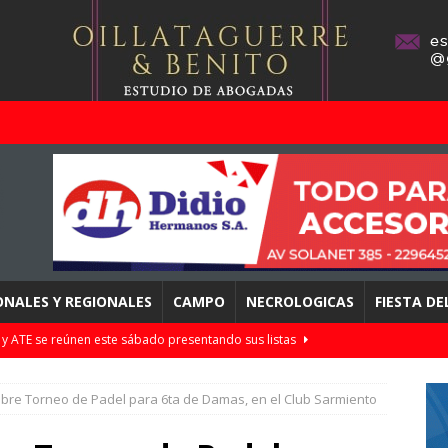
ONALES Y REGIONALES
CAMPO
NECROLOGICAS
FIESTA D
 y ATE se reúnen este sábado presentando sus listas
mbre Torneo de Padel para 6ta de Damas, en el Club Sarmiento
fectuará llamado para cobertura de 2° Año de Mecatrónica /
 y más
DESTACADOS