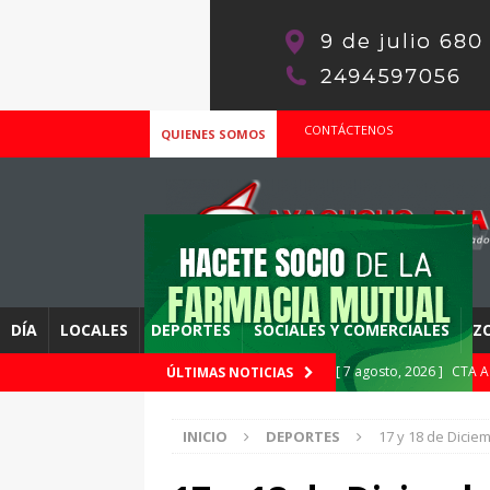
CONTÁCTENOS
QUIENES SOMOS
DÍA
LOCALES
DEPORTES
SOCIALES Y COMERCIALES
Z
[ 7 agosto, 2026 ]
CTA A
ÚLTIMAS NOTICIAS
DESTACADOS
INICIO
DEPORTES
17 y 18 de Dicie
[ 7 agosto, 2026 ]
SAD e
Registro de emergencia