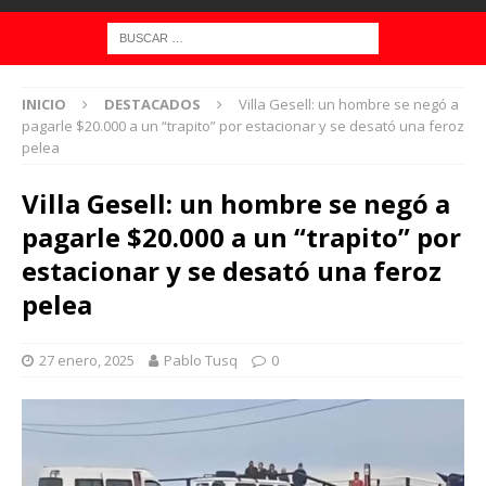
INICIO
DESTACADOS
Villa Gesell: un hombre se negó a
pagarle $20.000 a un “trapito” por estacionar y se desató una feroz
pelea
Villa Gesell: un hombre se negó a
pagarle $20.000 a un “trapito” por
estacionar y se desató una feroz
pelea
27 enero, 2025
Pablo Tusq
0