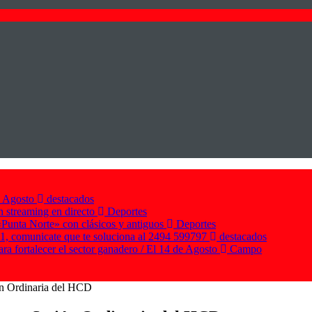
e Agosto
destacados
n streaming en directo
Deportes
Punta Norte» con clásicos y antiguos
Deportes
21, comunicate que te soluciona al 2494 599797
destacados
ra fortalecer el sector ganadero / El 14 de Agosto
Campo
ón Ordinaria del HCD