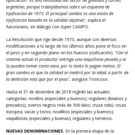
tipificación
“es una necesidad
del sector de ganados y
carnes
argentino, porque trabajábamos
sobre un esquema
de
tipificación de 1973. El
principal cambio es una visión
de
tipificación basada en la calidad objetiva”
, explica el
funcionario, en diálogo con
Super
CAMPO.
La Resolución que rige desde 1973, aunque con diversas
modificaciones a lo largo de los últimos años pone el foco en
el peso y en segundo plano en los huesos (osificación).
“Con el
sistema actual el productor
entrega una vaquillona
pesada y se
la pueden tomar
como vaca, por lo tanto le pagan
menos. El
gran cambio es
que la calidad se medirá por la
edad, a partir de
la dentición más que por el peso”
, asegura Troncoso.
Hasta el 31 de diciembre de 2018 regirán las actuales
categorías: novillos (especiales y buenos); regulares (livianos y
presados); overos negros más de 500 kilos; cruza cebú; cruza
europea; vacas y toros; novillitos (especiales y buenos);
vaquillonas (especiales y buenas); regulares y terneros.
NUEVAS DENOMINACIONES.
En la primera etapa de la