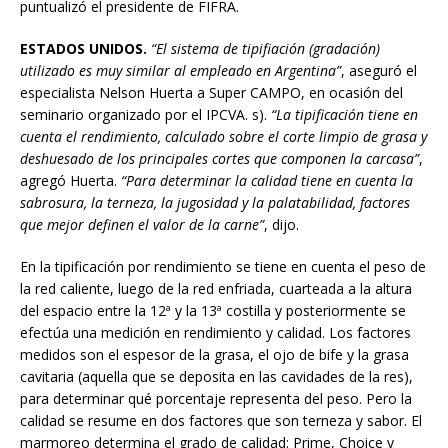
puntualizó el presidente de FIFRA.
ESTADOS UNIDOS.
“El sistema de tipifiación (gradación)
utilizado
es muy similar al empleado en Argentina”
, aseguró el
especialista Nelson Huerta a Super CAMPO, en ocasión del
seminario organizado por el IPCVA. s).
“La tipificación tiene en
cuenta el rendimiento, calculado
sobre el corte limpio de grasa y
deshuesado
de los principales cortes que componen la carcasa”
,
agregó Huerta.
“Para determinar la calidad tiene en
cuenta la
sabrosura, la terneza, la jugosidad y la
palatabilidad, factores
que mejor definen el valor de
la carne”
, dijo.
En la tipificación por rendimiento se tiene en cuenta el peso de
la red caliente, luego de la red enfriada, cuarteada a la altura
del espacio entre la 12ª y la 13ª costilla y posteriormente se
efectúa una medición en rendimiento y calidad. Los factores
medidos son el espesor de la grasa, el ojo de bife y la grasa
cavitaria (aquella que se deposita en las cavidades de la res),
para determinar qué porcentaje representa del peso. Pero la
calidad se resume en dos factores que son terneza y sabor. El
marmoreo determina el grado de calidad: Prime, Choice y