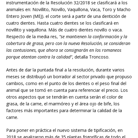
instrumentación de la Resolución 32/2018 se clasificará a los
animales en: Novillito, Novillo, Vaquillona, Vaca, Toro y Macho
Entero Joven (MEJ). el corte será a partir de una dentición de
cuatro dientes. Hasta cuatro dientes se los clasificará en
novillito y vaquillona. Más de cuatro dientes novillo o vaca.
Respecto de la media res,
“se mantienen la
conformación y la
cobertura de grasa, pero con la nueva
Resolución, se consideran
las
contusiones, que ahora se consignarán
en los romaneos
porque
atentan contra la calidad”
, detalla Troncoso.
Antes de dar la puntada final a la resolución, durante varios
meses se distribuyó un borrador al sector privado que propuso
cambios, como en el punto de los dientes o el peso final del
animal que se tomó en cuenta para referenciar el precio. Los
otros aspectos que se tendrán en cuenta serán el color de
grasa, de la carne, el marmóreo y el área ojo de bife, los
factores más importantes para determinar la calidad de la
carne.
Para poner en práctica el nuevo sistema de tipificación, en
2018 se analizaron más de 35 plantas frigoríficas de todo el