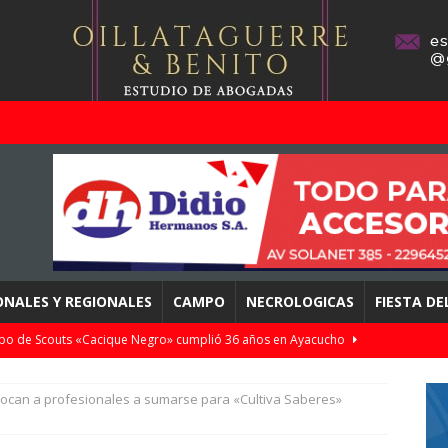
ONALES Y REGIONALES
CAMPO
NECROLOGICAS
FIESTA D
upo de Scouts «Cacique Negro» cumplió 36 años en Ayacucho
vocan a profesionales a sumarse para «Cultiva Saberes»
cu De La Vega de titular, Almagro cayó 2 a 0 con Gimnasia y Tiro