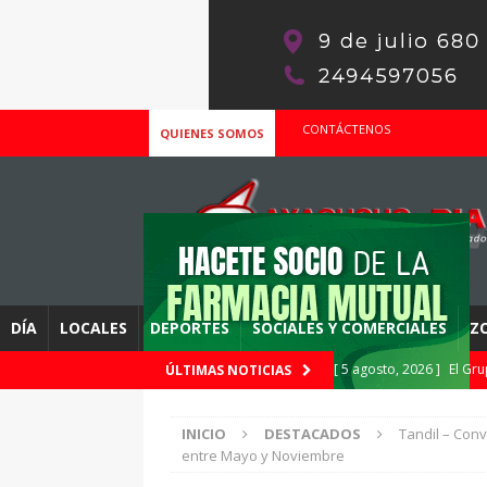
CONTÁCTENOS
QUIENES SOMOS
DÍA
LOCALES
DEPORTES
SOCIALES Y COMERCIALES
Z
[ 5 agosto, 2026 ]
El Gr
ÚLTIMAS NOTICIAS
DESTACADOS
INICIO
DESTACADOS
Tandil – Con
[ 5 agosto, 2026 ]
Con Fa
entre Mayo y Noviembre
de Salta
DEPORTES