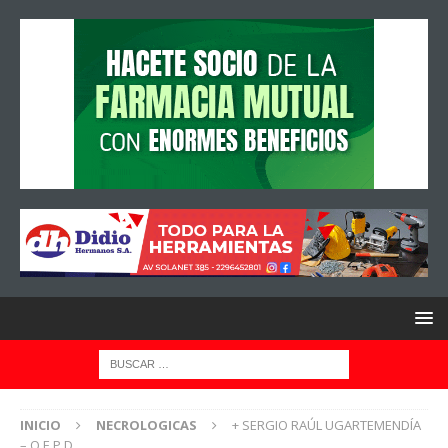
INICIO
NECROLOGICAS
+ SERGIO RAÚL UGARTEMENDÍA
– Q.E.P.D.