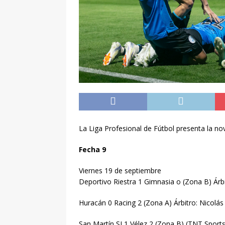
La Liga Profesional de Fútbol presenta la n
Fecha 9
Viernes 19 de septiembre
Deportivo Riestra 1 Gimnasia o (Zona B) Árb
Huracán 0 Racing 2 (Zona A) Árbitro: Nicolá
San Martín SJ 1 Vélez 2 (Zona B) (TNT Sports