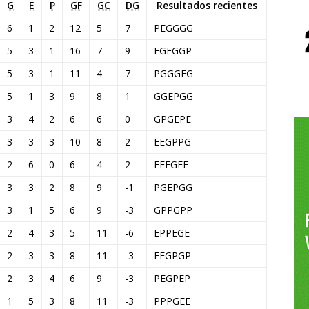
G
E
P
GF
GC
DG
Resultados recientes
6
1
2
12
5
7
P
E
G
G
G
G
5
3
1
16
7
9
E
G
E
G
G
P
5
3
1
11
4
7
P
G
G
G
E
G
5
1
3
9
8
1
G
G
E
P
G
G
3
4
2
6
6
0
G
P
G
E
P
E
3
3
3
10
8
2
E
E
G
P
P
G
2
6
0
6
4
2
E
E
E
G
E
E
3
3
2
8
9
-1
P
G
E
P
G
G
3
1
5
6
9
-3
G
P
P
G
P
P
2
4
3
5
11
-6
E
P
P
E
G
E
2
3
3
8
11
-3
E
E
G
P
G
P
2
3
4
6
9
-3
P
E
G
P
E
P
1
5
3
8
11
-3
P
P
P
G
E
E