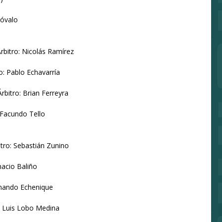
Dóvalo
Árbitro: Nicolás Ramírez
o: Pablo Echavarría
rbitro: Brian Ferreyra
 Facundo Tello
tro: Sebastián Zunino
nacio Baliño
ernando Echenique
o: Luis Lobo Medina