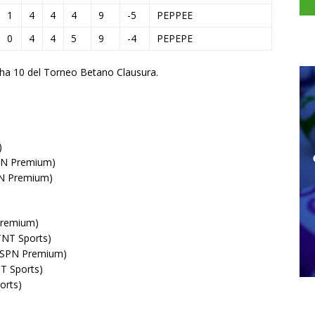
1
4
4
4
9
-5
P
E
P
P
E
E
0
4
4
5
9
-4
P
E
P
E
P
E
echa 10 del Torneo Betano Clausura.
)
SPN Premium)
PN Premium)
 Premium)
TNT Sports)
(ESPN Premium)
NT Sports)
orts)