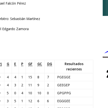
Yael Falcón Pérez
rbitro: Sebastián Martínez
iel Edgardo Zamora
PJ
G
E
P
GF
GC
DG
Resultados
recientes
9
4
4
1
15
8
7
P
G
E
G
G
E
9
4
3
2
11
9
2
G
E
E
G
E
P
9
5
0
4
10
10
0
G
P
G
P
P
G
9
3
5
1
12
6
6
E
G
G
G
E
E