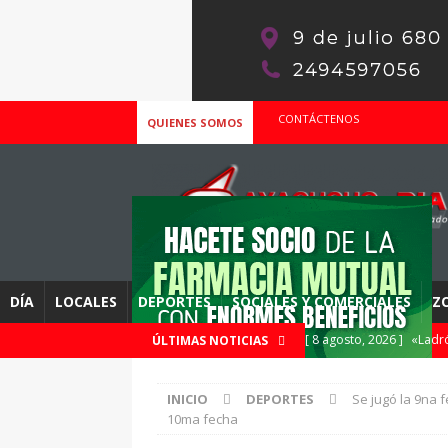
CONTÁCTENOS
QUIENES SOMOS
DÍA
LOCALES
DEPORTES
SOCIALES Y COMERCIALES
Z
[ 8 agosto, 2026 ]
«Ladró
ÚLTIMAS NOTICIAS
[ 8 agosto, 2026 ]
APAC y
INICIO
DEPORTES
Se jugó la 9na 
DEPORTES
10ma fecha
[ 8 agosto, 2026 ]
Este d