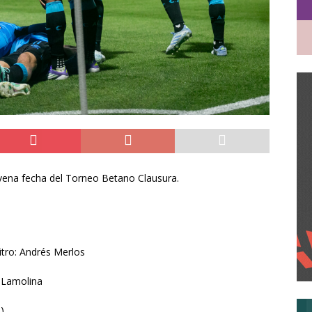
ovena fecha del Torneo Betano Clausura.
itro: Andrés Merlos
s Lamolina
)