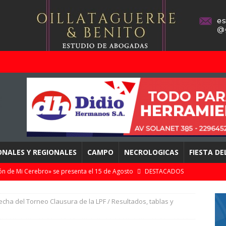
ONALES Y REGIONALES
CAMPO
NECROLOGICAS
FIESTA D
n de Mi Cerebro» se presenta el 15 de Agosto
DESTACADOS
 zonales apuestan a Mar del Plata con streaming en directo
fecha del Torneo Clausura de la LPF / Resultados, tablas y
omingo 9 de Agosto en Chascomús – «Punta Norte» con clásicos y