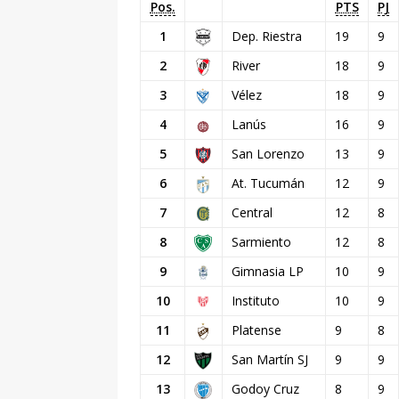
Pos.
PTS
PJ
1
Dep. Riestra
19
9
2
River
18
9
3
Vélez
18
9
4
Lanús
16
9
5
San Lorenzo
13
9
6
At. Tucumán
12
9
7
Central
12
8
8
Sarmiento
12
8
9
Gimnasia LP
10
9
10
Instituto
10
9
11
Platense
9
8
12
San Martín SJ
9
9
13
Godoy Cruz
8
9