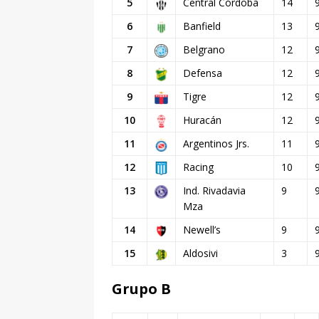
5
Central Córdoba
14
6
Banfield
13
7
Belgrano
12
8
Defensa
12
9
Tigre
12
10
Huracán
12
11
Argentinos Jrs.
11
12
Racing
10
13
Ind. Rivadavia
9
Mza
14
Newell’s
9
15
Aldosivi
3
Grupo B