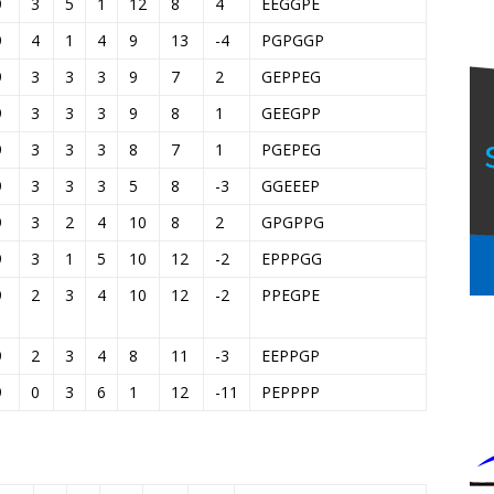
9
3
5
1
12
8
4
E
E
G
G
P
E
9
4
1
4
9
13
-4
P
G
P
G
G
P
9
3
3
3
9
7
2
G
E
P
P
E
G
9
3
3
3
9
8
1
G
E
E
G
P
P
9
3
3
3
8
7
1
P
G
E
P
E
G
9
3
3
3
5
8
-3
G
G
E
E
E
P
9
3
2
4
10
8
2
G
P
G
P
P
G
9
3
1
5
10
12
-2
E
P
P
P
G
G
9
2
3
4
10
12
-2
P
P
E
G
P
E
9
2
3
4
8
11
-3
E
E
P
P
G
P
9
0
3
6
1
12
-11
P
E
P
P
P
P