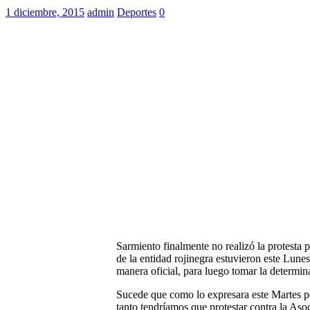
1 diciembre, 2015
admin
Deportes
0
Sarmiento finalmente no realizó la protesta
de la entidad rojinegra estuvieron este Lun
manera oficial, para luego tomar la determina
Sucede que como lo expresara este Martes por
tanto tendríamos que protestar contra la As