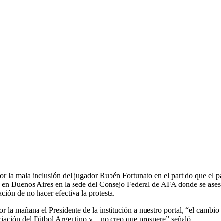
 por la mala inclusión del jugador Rubén Fortunato en el partido que e
es en Buenos Aires en la sede del Consejo Federal de AFA donde se ases
ción de no hacer efectiva la protesta.
 la mañana el Presidente de la institución a nuestro portal, “el cambi
ociación del Fútbol Argentino y…no creo que prospere” señaló.