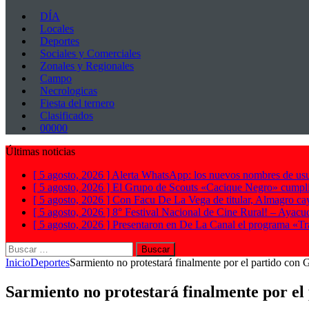
DÍA
Locales
Deportes
Sociales y Comerciales
Zonales y Regionales
Campo
Necrologicas
Fiesta del ternero
Clasificados
00000
Últimas noticias
[ 5 agosto, 2026 ]
Alerta WhatsApp: los nuevos nombres de usu
[ 5 agosto, 2026 ]
El Grupo de Scouts «Cacique Negro» cumpl
[ 5 agosto, 2026 ]
Con Facu De La Vega de titular, Almagro cay
[ 5 agosto, 2026 ]
8° Festival Nacional de Cine Rural! – Ayacu
[ 5 agosto, 2026 ]
Presentaron en De La Canal el programa «Tra
Buscar:
Inicio
Deportes
Sarmiento no protestará finalmente por el partido con 
Sarmiento no protestará finalmente por el