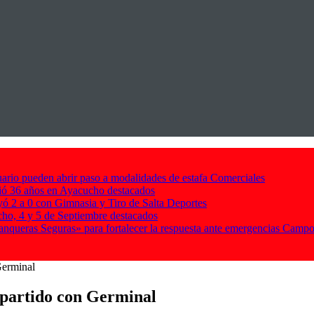
ario pueden abrir paso a modalidades de estafa
Comerciales
ió 36 años en Ayacucho
destacados
ó 2 a 0 con Gimnasia y Tiro de Salta
Deportes
cho, 4 y 5 de Septiembre
destacados
nqueras Seguras» para fortalecer la respuesta ante emergencias
Camp
Germinal
 partido con Germinal