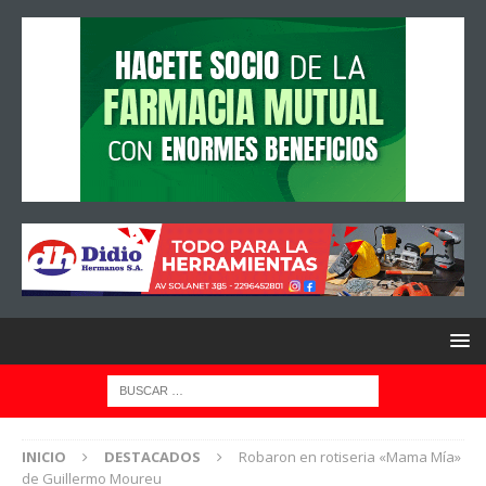
INICIO
DESTACADOS
Robaron en rotiseria «Mama Mía»
de Guillermo Moureu