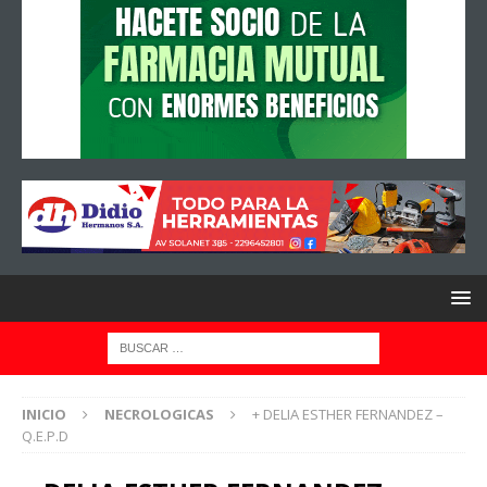
INICIO
NECROLOGICAS
+ DELIA ESTHER FERNANDEZ –
Q.E.P.D