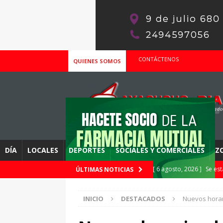
CONTÁCTENOS
QUIENES SOMOS
DÍA
LOCALES
DEPORTES
SOCIALES Y COMERCIALES
Z
[ 6 agosto, 2026 ]
Se est
ÚLTIMAS NOTICIAS
año, la 1era edición
D
INICIO
DESTACADOS
Nuevos horar
[ 6 agosto, 2026 ]
Este s
249-4339588
LOCALE