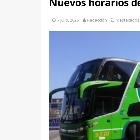
Nuevos horarios de
[ 6 agosto, 2026 ]
URD 2
Sarmiento ganó 2 a 0
7 julio, 2026
Redacción
destacados
[ 6 agosto, 2026 ]
La Fie
Agosto
DESTACADOS
[ 6 agosto, 2026 ]
El Min
Guido para impulsar pol