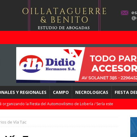
ONALES Y REGIONALES
CAMPO
NECROLOGICAS
FIESTA D
á organizando la Fiesta del Automovilismo de Lobería / Sería este
EPORTES
ios de Vía Tac
ábado en la Casa del Teatro, «La Niña Jamón» / Pedí tu entrada al
S