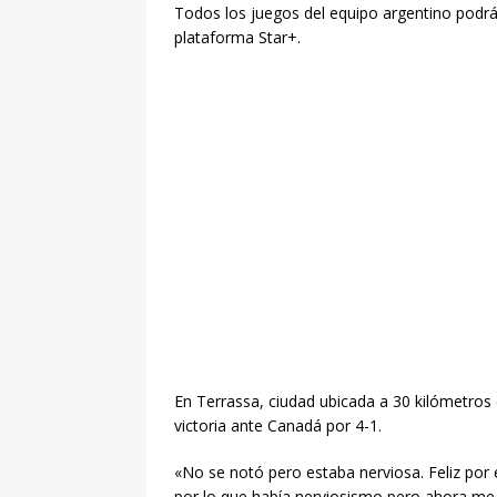
Todos los juegos del equipo argentino podrá
plataforma Star+.
En Terrassa, ciudad ubicada a 30 kilómetros 
victoria ante Canadá por 4-1.
«No se notó pero estaba nerviosa. Feliz por e
por lo que había nerviosismo pero ahora m