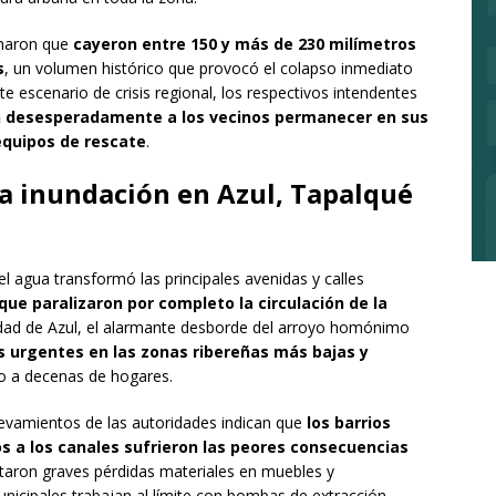
rmaron que
cayeron entre 150 y más de 230 milímetros
s
, un volumen histórico que provocó el colapso inmediato
te escenario de crisis regional, los respectivos intendentes
on desesperadamente a los vecinos permanecer en sus
 equipos de rescate
.
la inundación en Azul, Tapalqué
l agua transformó las principales avenidas y calles
que paralizaron por completo la circulación de la
iudad de Azul, el alarmante desborde del arroyo homónimo
 urgentes en las zonas ribereñas más bajas y
no a decenas de hogares.
elevamientos de las autoridades indican que
los barrios
s a los canales sufrieron las peores consecuencias
rtaron graves pérdidas materiales en muebles y
unicipales trabajan al límite con bombas de extracción