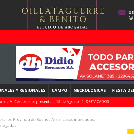
ONALES Y REGIONALES
CAMPO
NECROLOGICAS
FIESTA D
n de Mi Cerebro» se presenta el 15 de Agosto
DESTACADOS
 zonales apuestan a Mar del Plata con streaming en directo
oral en Provincia de Buenos Aires: casas inundadas,
 anegadas
omingo 9 de Agosto en Chascomús – «Punta Norte» con clásicos y