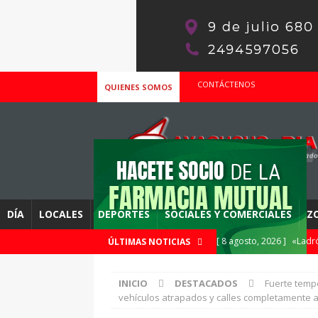
CONTÁCTENOS
QUIENES SOMOS
DÍA
LOCALES
DEPORTES
SOCIALES Y COMERCIALES
Z
[ 8 agosto, 2026 ]
«Ladró
ÚLTIMAS NOTICIAS
[ 8 agosto, 2026 ]
APAC y
INICIO
DESTACADOS
Fuerte temp
DEPORTES
vehículos atrapados y calles completamente
[ 8 agosto, 2026 ]
Este d