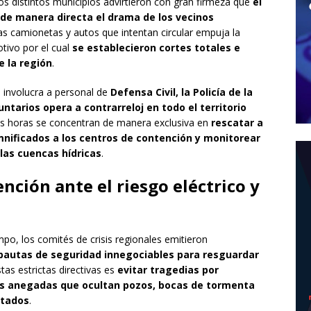
os distintos municipios advirtieron con gran firmeza que
el
 de manera directa el drama de los vecinos
las camionetas y autos que intentan circular empuja la
otivo por el cual
se establecieron cortes totales e
e la región
.
 involucra a personal de
Defensa Civil, la Policía de la
tarios opera a contrarreloj en todo el territorio
as horas se concentran de manera exclusiva en
rescatar a
amnificados a los centros de contención y monitorear
las cuencas hídricas
.
nción ante el riesgo eléctrico y
empo, los comités de crisis regionales emitieron
pautas de seguridad innegociables para resguardar
stas estrictas directivas es
evitar tragedias por
ías anegadas que ocultan pozos, bocas de tormenta
rtados
.