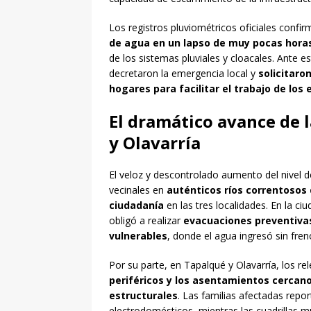
Los registros pluviométricos oficiales confi
de agua en un lapso de muy pocas hora
de los sistemas pluviales y cloacales. Ante es
decretaron la emergencia local y
solicitar
hogares para facilitar el trabajo de los
El dramático avance de 
y Olavarría
El veloz y descontrolado aumento del nivel de
vecinales en
auténticos ríos correntosos 
ciudadanía
en las tres localidades. En la c
obligó a realizar
evacuaciones preventivas
vulnerables
, donde el agua ingresó sin fre
Por su parte, en Tapalqué y Olavarría, los r
periféricos y los asentamientos cercano
estructurales
. Las familias afectadas repo
electrodomésticos, mientras las cuadrillas m