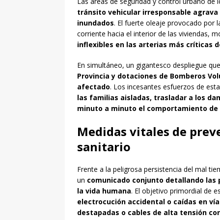
Las áreas de seguridad y control urbano de l
tránsito vehicular irresponsable agrava
inundados
. El fuerte oleaje provocado por 
corriente hacia el interior de las viviendas, m
inflexibles en las arterias más críticas d
En simultáneo, un gigantesco despliegue que
Provincia y dotaciones de Bomberos Volun
afectado
. Los incesantes esfuerzos de est
las familias aisladas, trasladar a los d
minuto a minuto el comportamiento de 
Medidas vitales de preve
sanitario
Frente a la peligrosa persistencia del mal ti
un
comunicado conjunto detallando las 
la vida humana
. El objetivo primordial de e
electrocución accidental o caídas en v
destapadas o cables de alta tensión co