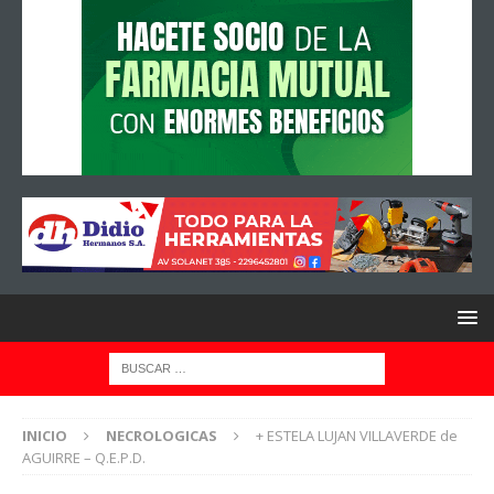
INICIO
NECROLOGICAS
+ ESTELA LUJAN VILLAVERDE de
AGUIRRE – Q.E.P.D.