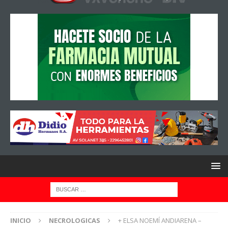
INICIO
NECROLOGICAS
+ ELSA NOEMÍ ANDIARENA –