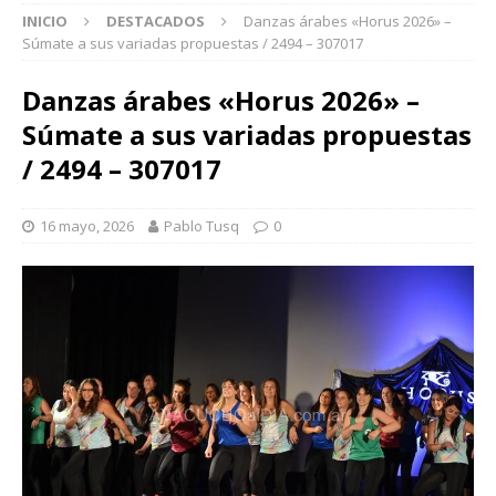
INICIO
DESTACADOS
Danzas árabes «Horus 2026» –
Súmate a sus variadas propuestas / 2494 – 307017
Danzas árabes «Horus 2026» –
Súmate a sus variadas propuestas
/ 2494 – 307017
16 mayo, 2026
Pablo Tusq
0