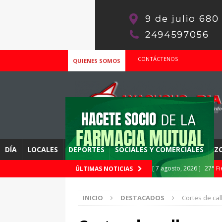
CONTÁCTENOS
QUIENES SOMOS
DÍA
LOCALES
DEPORTES
SOCIALES Y COMERCIALES
Z
[ 7 agosto, 2026 ]
27° Fi
ÚLTIMAS NOTICIAS
de otras ciudades
DE
INICIO
DESTACADOS
Cortes de ca
[ 7 agosto, 2026 ]
Inform
Viernes 7 de Agosto «S