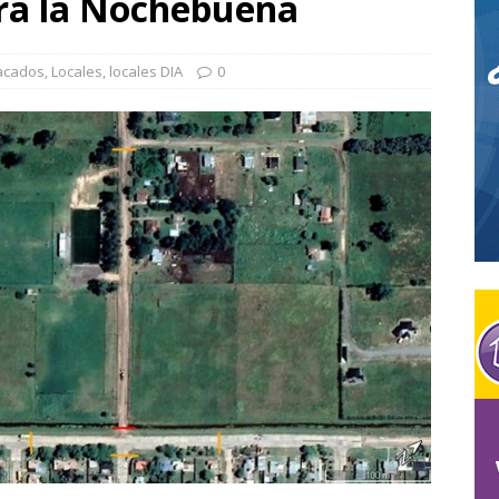
ara la Nochebuena
o Liuzzi será el árbitro principal de Santamarina y San Martín –
EPORTES
acados
,
Locales
,
locales DIA
0
TOR EDUARDO CONTINO – Q.E.P.D.
LOCALES
pletó la 2da fecha del Clausura de la LPF / Resultados, tablas, y
DEPORTES