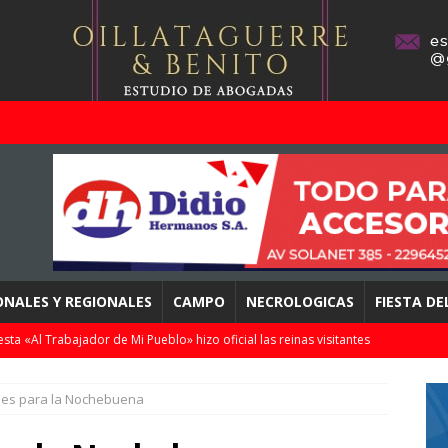
ONALES Y REGIONALES
CAMPO
NECROLOGICAS
FIESTA D
esta «Al Trabajador de Mi Pueblo» hizo oficial las reinas visitantes
STACADOS
lles para la Nochebuena
ación de la Parroquia «Nuestra Señora de la Purificación» /
an Cayetano»
DESTACADOS