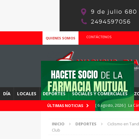
CONTÁCTENOS
QUIENES SOMOS
DÍA
LOCALES
DEPORTES
SOCIALES Y COMERCIALES
Z
[ 6 agosto, 2026 ]
La Cá
ÚLTIMAS NOTICIAS
socios y celulares
DES
INICIO
DEPORTES
Ciclismo en Tand
[ 6 agosto, 2026 ]
«Auto
Club
promo «Mundial 2026»