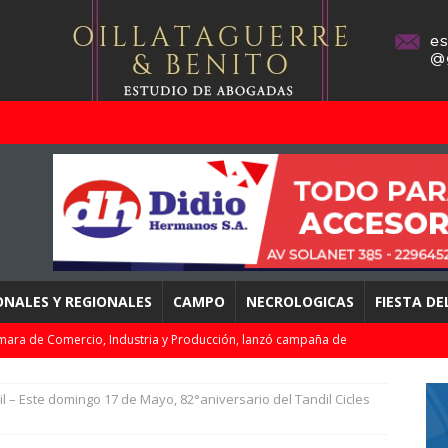
ONALES Y REGIONALES
CAMPO
NECROLOGICAS
FIESTA D
mara de Comercio, Industria y Producción, lanzó campaña de
TACADOS
il – Este domingo 17 de Mayo, 82°aniversario del Tandil Cicles
s Oscar» dio a conocer los ganadores y entrego premios de la
DEPORTES