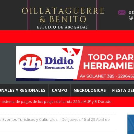
ONALES Y REGIONALES
CAMPO
NECROLOGICAS
FIESTA D
 sistema de pagos de los peajes de la ruta 226 a MdP y El Dorado
bes…
DESTACADOS
 Eventos Turísticos y Culturales – Del jueves 16 al 23 Abril de
pletó la 2da fecha del Clausura de la LPF / Resultados, tablas, y
DEPORTES