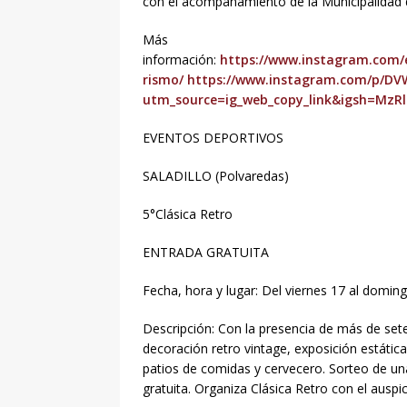
con el acompañamiento de la Municipalidad 
Más
información:
https://www.instagram.com/
rismo/
https://www.instagram.com/p/D
utm_source=ig_web_copy_link&igsh=MzR
EVENTOS DEPORTIVOS
SALADILLO (Polvaredas)
5°Clásica Retro
ENTRADA GRATUITA
Fecha, hora y lugar: Del viernes 17 al domin
Descripción: Con la presencia de más de set
decoración retro vintage, exposición estátic
patios de comidas y cervecero. Sorteo de 
gratuita. Organiza Clásica Retro con el auspic