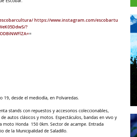
de Escobar.
escobarcultura/
https://www.instagram.com/escobartu
VWeK05DdwS/?
lODBiNWFlZA=
=
go 19, desde el mediodía, en Polvaredas.
enta stands con repuestos y accesorios coleccionables,
a de autos clásicos y motos. Espectáculos, bandas en vivo y
una moto Honda 150 0km. Sector de acampe. Entrada
io de la Municipalidad de Saladillo.