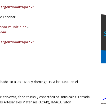
argentinoalfajorok/
de Escobar.
bar.municipio/
–
obar
argentinoalfajorok/
sábado 18 a las 16:00 y domingo 19 a las 14:00 en el
e cervezas, food trucks y espectáculos. musicales. Entrada
ías Artesanales Platenses (ACAP), IMACA, Sifón