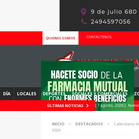
CONTÁCTENOS
QUIENES SOMOS
DÍA
LOCALES
DEPORTES
SOCIALES Y COMERCIALES
Z
[ 7 agosto, 2026 ]
Nuevo
ÚLTIMAS NOTICIAS
– Podes consultar si de
INICIO
DESTACADOS
Calendario de
[ 7 agosto, 2026 ]
Se com
2026
este viernes 7, la fecha 4