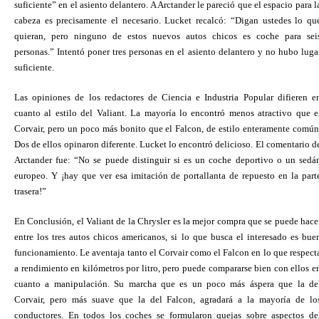
suficiente” en el asiento delantero. A Arctander le pareció que el espacio para l
cabeza es precisamente el necesario. Lucket recalcó: “Digan ustedes lo qu
quieran, pero ninguno de estos nuevos autos chicos es coche para sei
personas.” Intentó poner tres personas en el asiento delantero y no hubo luga
suficiente.
Las opiniones de los redactores de Ciencia e Industria Popular difieren e
cuanto al estilo del Valiant. La mayoría lo encontró menos atractivo que e
Corvair, pero un poco más bonito que el Falcon, de estilo enteramente común
Dos de ellos opinaron diferente. Lucket lo encontró delicioso. El comentario d
Arctander fue: “No se puede distinguir si es un coche deportivo o un sedá
europeo. Y ¡hay que ver esa imitación de portallanta de repuesto en la part
trasera!”
En Conclusión, el Valiant de la Chrysler es la mejor compra que se puede hace
entre los tres autos chicos americanos, si lo que busca el interesado es bue
funcionamiento. Le aventaja tanto el Corvair como el Falcon en lo que respect
a rendimiento en kilómetros por litro, pero puede compararse bien con ellos e
cuanto a manipulación. Su marcha que es un poco más áspera que la de
Corvair, pero más suave que la del Falcon, agradará a la mayoría de lo
conductores. En todos los coches se formularon quejas sobre aspectos de