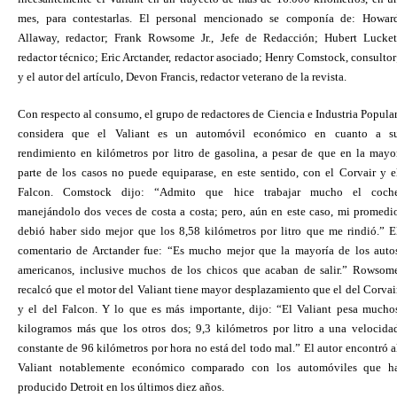
mes, para contestarlas. El personal mencionado se componía de: Howar
Allaway, redactor; Frank Rowsome Jr., Jefe de Redacción; Hubert Lucket
redactor técnico; Eric Arctander, redactor asociado; Henry Comstock, consultor
y el autor del artículo, Devon Francis, redactor veterano de la revista.
Con respecto al consumo, el grupo de redactores de Ciencia e Industria Popular
considera que el Valiant es un automóvil económico en cuanto a s
rendimiento en kilómetros por litro de gasolina, a pesar de que en la mayo
parte de los casos no puede equiparase, en este sentido, con el Corvair y e
Falcon. Comstock dijo: “Admito que hice trabajar mucho el coch
manejándolo dos veces de costa a costa; pero, aún en este caso, mi promedi
debió haber sido mejor que los 8,58 kilómetros por litro que me rindió.” E
comentario de Arctander fue: “Es mucho mejor que la mayoría de los auto
americanos, inclusive muchos de los chicos que acaban de salir.” Rowsom
recalcó que el motor del Valiant tiene mayor desplazamiento que el del Corvai
y el del Falcon. Y lo que es más importante, dijo: “El Valiant pesa mucho
kilogramos más que los otros dos; 9,3 kilómetros por litro a una velocida
constante de 96 kilómetros por hora no está del todo mal.” El autor encontró a
Valiant notablemente económico comparado con los automóviles que h
producido Detroit en los últimos diez años.