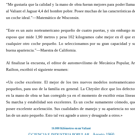
“Me gustaría que la calidad y la mano de obra fueran mejores para poder llama
al Valiant el Jaguar 4,4 del hombre pobre. Posee muchas de las características d
un coche ideal.”—Matemático de Wisconsin.
“Este es un auto norteamericano pequeño de cuatro puertas, y sin embargo m
esposo que mide 1,90 metros y pesa 102 kilogramos cabe mejor en él que e
cualquier otro coche pequeño. Lo seleccionamos por su gran capacidad y s
buena apariencia.”—Maestra de California.
Al finalizar la encuesta, el editor de automovilismo de Mecánica Popular, Ar
Railton, escribió el siguiente resumen:
«Un coche excelente. El mejor de los tres nuevos modelos norteamericano
pequeños, para uso de la familia en general. La Chrysler dice que los defecto
en la mano de obra se han corregido ya en el momento de escribir estas líneas
Su marcha y estabilidad son excelentes. Es un coche sumamente cómodo, qu
posee excelente aceleración. Sus cualidades de manejo y su apariencia no so
las de un auto pequeño. Esto tal vez agrade a unos y desagrade a otros.»
16.000 Kilómetros en un Valiant
©
CIENCIA E INDUSTRIA POPULAR
, Agosto 1960