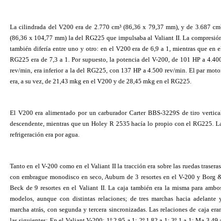
La cilindrada del V200 era de 2.770 cm³ (86,36 x 79,37 mm), y de 3.687 cm
(86,36 x 104,77 mm) la del RG225 que impulsaba al Valiant II. La compresió
también difería entre uno y otro: en el V200 era de 6,9 a 1, mientras que en e
RG225 era de 7,3 a 1. Por supuesto, la potencia del V-200, de 101 HP a 4.40
rev/min, era inferior a la del RG225, con 137 HP a 4.500 rev/min. El par moto
era, a su vez, de 21,43 mkg en el V200 y de 28,45 mkg en el RG225.
El V200 era alimentado por un carburador Carter BBS-3229S de tiro vertica
descendente, mientras que un Holey R 2535 hacía lo propio con el RG225. L
refrigeración era por agua.
Tanto en el V-200 como en el Valiant II la tracción era sobre las ruedas traseras
con embrague monodisco en seco, Auburn de 3 resortes en el V-200 y Borg 
Beck de 9 resortes en el Valiant II. La caja también era la misma para ambo
modelos, aunque con distintas relaciones; de tres marchas hacia adelante 
marcha atrás, con segunda y tercera sincronizadas. Las relaciones de caja era
las siguientes: En el Valiant V-200: 1º 2,95 a 1; 2º 1,82 a 1; 3º 1 a 1; Ma 3,49 