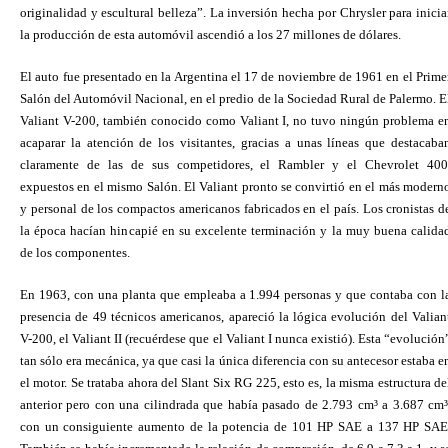
originalidad y escultural belleza”. La inversión hecha por Chrysler para inicia
la producción de esta automóvil ascendió a los 27 millones de dólares.
El auto fue presentado en la Argentina el 17 de noviembre de 1961 en el Prime
Salón del Automóvil Nacional, en el predio de la Sociedad Rural de Palermo. E
Valiant V-200, también conocido como Valiant I, no tuvo ningún problema e
acaparar la atención de los visitantes, gracias a unas líneas que destacaba
claramente de las de sus competidores, el Rambler y el Chevrolet 400
expuestos en el mismo Salón. El Valiant pronto se convirtió en el más modern
y personal de los compactos americanos fabricados en el país. Los cronistas d
la época hacían hincapié en su excelente terminación y la muy buena calida
de los componentes.
En 1963, con una planta que empleaba a 1.994 personas y que contaba con l
presencia de 49 técnicos americanos, apareció la lógica evolución del Valian
V-200, el Valiant II (recuérdese que el Valiant I nunca existió). Esta “evolución
tan sólo era mecánica, ya que casi la única diferencia con su antecesor estaba e
el motor. Se trataba ahora del Slant Six RG 225, esto es, la misma estructura de
anterior pero con una cilindrada que había pasado de 2.793 cm³ a 3.687 cm³
con un consiguiente aumento de la potencia de 101 HP SAE a 137 HP SAE