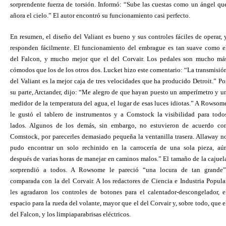
sorprendente fuerza de torsión. Informó: “Sube las cuestas como un ángel qu
añora el cielo.” El autor encontró su funcionamiento casi perfecto.
En resumen, el diseño del Valiant es bueno y sus controles fáciles de operar, 
responden fácilmente. El funcionamiento del embrague es tan suave como e
del Falcon, y mucho mejor que el del Corvair. Los pedales son mucho má
cómodos que los de los otros dos. Lucket hizo este comentario: “La transmisió
del Valiant es la mejor caja de tres velocidades que ha producido Detroit.” Po
su parte, Arctander, dijo: “Me alegro de que hayan puesto un amperímetro y u
medidor de la temperatura del agua, el lugar de esas luces idiotas.” A Rowsom
le gustó el tablero de instrumentos y a Comstock la visibilidad para todo
lados. Algunos de los demás, sin embargo, no estuvieron de acuerdo co
Comstock, por parecerles demasiado pequeña la ventanilla trasera. Allaway n
pudo encontrar un solo rechinido en la carrocería de una sola pieza, aú
después de varias horas de manejar en caminos malos.” El tamaño de la cajuel
sorprendió a todos. A Rowsome le pareció “una locura de tan grande”
comparada con la del Corvair. A los redactores de Ciencia e Industria Popula
les agradaron los controles de botones para el calentador-descongelador, e
espacio para la rueda del volante, mayor que el del Corvair y, sobre todo, que e
del Falcon, y los limpiaparabrisas eléctricos.