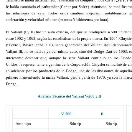
También se había incrementado la relación de compresión, de 6,9 a 7,3 a 1, y s
le había cambiado el carburador (Carter por Solex). Asimismo, se modificaro
las relaciones de caja. Todos estos cambios mejoraron notablemente s
aceleración y velocidad máxima (en unos 5 kilómetros por hora).
El Valiant (I y II) fue un auto exitoso, del que se produjeron 4.500 unidade
entre 1962 y 1963, según las estadísticas de la propia marca. En 1964, Chrysle
y Fevre y Basset lanzó la siguiente generación del Valiant. Aquí denominad
Valiant III, no se trataba ya del mismo auto, sino del Dodge Dart de 1963. e
interesante destacar que, aunque la serie Valiant continuó en los Estado
Unidos, la representante argentina de la Corporación Chrysler se inclinó de ah
en adelante por los productos de la Dodge, una de las divisiones de aquella
primero manteniendo la marca Valiant, pero a partir de 1970, ya con la marc
Dodge.
Análisis Técnico del Valiant V-200 y II
V-200
II
Auto tipo
Sdn 4p
Sdn 4p