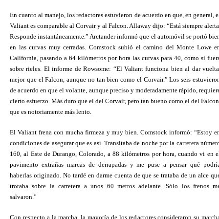
En cuanto al manejo, los redactores estuvieron de acuerdo en que, en general, e
Valiant es comparable al Corvair y al Falcon. Allaway dijo: “Está siempre alerta
Responde instantáneamente.” Arctander informó que el automóvil se portó bie
en las curvas muy cerradas. Comstock subió el camino del Monte Lowe e
California, pasando a 64 kilómetros por hora las curvas para 40, como si fuer
sobre rieles. El informe de Rowsome: “El Valiant funciona bien al dar vuelta
mejor que el Falcon, aunque no tan bien como el Corvair.” Los seis estuviero
de acuerdo en que el volante, aunque preciso y moderadamente rápido, requier
cierto esfuerzo. Más duro que el del Corvair, pero tan bueno como el del Falcon
que es notoriamente más lento.
El Valiant frena con mucha firmeza y muy bien. Comstock informó: “Estoy e
condiciones de asegurar que es así. Transitaba de noche por la carretera númer
160, al Este de Durango, Colorado, a 88 kilómetros por hora, cuando vi en e
pavimento extrañas marcas de derrapadas y me puse a pensar qué podrí
haberlas originado. No tardé en darme cuenta de que se trataba de un alce qu
trotaba sobre la carretera a unos 60 metros adelante. Sólo los frenos m
salvaron.”
Con respecto a la marcha, la mayoría de los redactores consideraron su march