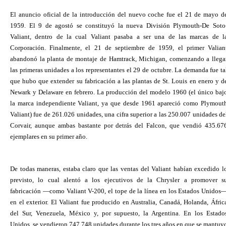
El anuncio oficial de la introducción del nuevo coche fue el 21 de mayo d
1959. El 9 de agostó se constituyó la nueva División Plymouth-De Soto
Valiant, dentro de la cual Valiant pasaba a ser una de las marcas de l
Corporación. Finalmente, el 21 de septiembre de 1959, el primer Valian
abandonó la planta de montaje de Hamtrack, Michigan, comenzando a llega
las primeras unidades a los representantes el 29 de octubre. La demanda fue ta
que hubo que extender su fabricación a las plantas de St. Louis en enero y d
Newark y Delaware en febrero. La producción del modelo 1960 (el único baj
la marca independiente Valiant, ya que desde 1961 apareció como Plymout
Valiant) fue de 261.026 unidades, una cifra superior a las 250.007 unidades de
Corvair, aunque ambas bastante por detrás del Falcon, que vendió 435.67
ejemplares en su primer año.
De todas maneras, estaba claro que las ventas del Valiant habían excedido l
previsto, lo cual alentó a los ejecutivos de la Chrysler a promover s
fabricación —como Valiant V-200, el tope de la línea en los Estados Unidos
en el exterior. El Valiant fue producido en Australia, Canadá, Holanda, Áfric
del Sur, Venezuela, México y, por supuesto, la Argentina. En los Estado
Unidos, se vendieron 747.748 unidades durante los tres años en que se mantuv