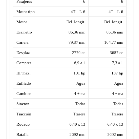
Pasajeros
6
6
Motor tipo
4T – L-6
4T – L-6
Motor
Del. longit.
Del. longit.
Diámetro
86,36 mm
86,36 mm
Carrera
79,37 mm
104,77 mm
Desplaz.
2770 cc
3687 cc
Compres.
6,9 a 1
7,3 a 1
HP máx.
101 hp
137 hp
Enfriado
Agua
Agua
Cambios
4 + ma
4 + ma
Sincron.
Todas
Todas
Tracción
Trasera
Trasera
Rodado
6,40 x 13
6,40 x 13
Batalla
2692 mm
2692 mm