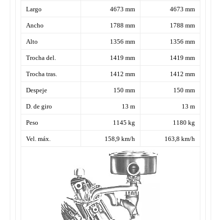
Largo
4673 mm
4673 mm
Ancho
1788 mm
1788 mm
Alto
1356 mm
1356 mm
Trocha del.
1419 mm
1419 mm
Trocha tras.
1412 mm
1412 mm
Despeje
150 mm
150 mm
D. de giro
13 m
13 m
Peso
1145 kg
1180 kg
Vel. máx.
158,9 km/h
163,8 km/h