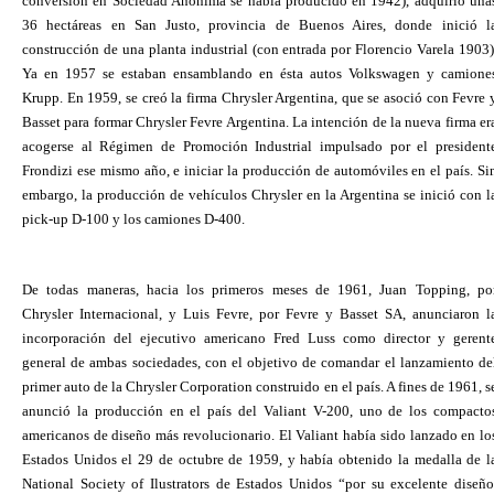
conversión en Sociedad Anónima se había producido en 1942), adquirió una
36 hectáreas en San Justo, provincia de Buenos Aires, donde inició l
construcción de una planta industrial (con entrada por Florencio Varela 1903)
Ya en 1957 se estaban ensamblando en ésta autos Volkswagen y camione
Krupp. En 1959, se creó la firma Chrysler Argentina, que se asoció con Fevre 
Basset para formar Chrysler Fevre Argentina. La intención de la nueva firma er
acogerse al Régimen de Promoción Industrial impulsado por el president
Frondizi ese mismo año, e iniciar la producción de automóviles en el país. Si
embargo, la producción de vehículos Chrysler en la Argentina se inició con l
pick-up D-100 y los camiones D-400.
De todas maneras, hacia los primeros meses de 1961, Juan Topping, po
Chrysler Internacional, y Luis Fevre, por Fevre y Basset SA, anunciaron l
incorporación del ejecutivo americano Fred Luss como director y gerent
general de ambas sociedades, con el objetivo de comandar el lanzamiento de
primer auto de la Chrysler Corporation construido en el país. A fines de 1961, s
anunció la producción en el país del Valiant V-200, uno de los compacto
americanos de diseño más revolucionario. El Valiant había sido lanzado en lo
Estados Unidos el 29 de octubre de 1959, y había obtenido la medalla de l
National Society of Ilustrators de Estados Unidos “por su excelente diseño