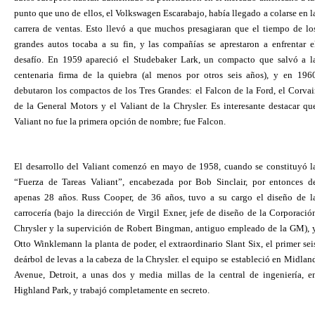
punto que uno de ellos, el Volkswagen Escarabajo, había llegado a colarse en l
carrera de ventas. Esto llevó a que muchos presagiaran que el tiempo de lo
grandes autos tocaba a su fin, y las compañías se aprestaron a enfrentar e
desafío. En 1959 apareció el Studebaker Lark, un compacto que salvó a l
centenaria firma de la quiebra (al menos por otros seis años), y en 196
debutaron los compactos de los Tres Grandes: el Falcon de la Ford, el Corvai
de la General Motors y el Valiant de la Chrysler. Es interesante destacar qu
Valiant no fue la primera opción de nombre; fue Falcon.
El desarrollo del Valiant comenzó en mayo de 1958, cuando se constituyó l
“Fuerza de Tareas Valiant”, encabezada por Bob Sinclair, por entonces d
apenas 28 años. Russ Cooper, de 36 años, tuvo a su cargo el diseño de l
carrocería (bajo la dirección de Virgil Exner, jefe de diseño de la Corporació
Chrysler y la supervición de Robert Bingman, antiguo empleado de la GM), 
Otto Winklemann la planta de poder, el extraordinario Slant Six, el primer sei
deárbol de levas a la cabeza de la Chrysler. el equipo se estableció en Midlan
Avenue, Detroit, a unas dos y media millas de la central de ingeniería, e
Highland Park, y trabajó completamente en secreto.