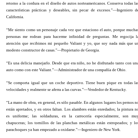
retorno a la cordura en el diseño de autos norteamericanos. Conserva todas la
características prácticas y deseables, sin pecar de excesos.”—Ingeniero d
California.
“Me siento como un personaje cada vez que estaciono el auto, porque mucha
personas me rodean para hacerme infinidad de preguntas. Me regocija l
atención que recibimos mi pequeño Valiant y yo, que soy nada más que u
modesto constructor de casas.”—Propietario de Georgia.
“Es una delicia manejarlo. Desde que era niño, no he disfrutado tanto con un
auto como con este Valiant.”—Administrador de una compañía de Ohio.
“Se comporta igual que un coche deportivo. Tiene buen pique en todas la
velocidades y realmente se aferra a las curvas.”—Vendedor de Kentucky.
“La mano de obra, en general, es sólo pasable. En algunos lugares los pernos n
están apretados, y en otros faltan. Los alambres están enredados; la pintura n
es uniforme; las soldaduras, en la carrocería especialmente, son mu
chapuceras; los tornillos de las planchas metálicas están estropeados; y lo
parachoques ya han empezado a oxidarse.”—Ingeniero de New York.