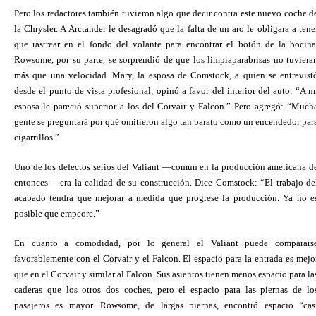
Pero los redactores también tuvieron algo que decir contra este nuevo coche d
la Chrysler. A Arctander le desagradó que la falta de un aro le obligara a tene
que rastrear en el fondo del volante para encontrar el botón de la bocina
Rowsome, por su parte, se sorprendió de que los limpiaparabrisas no tuviera
más que una velocidad. Mary, la esposa de Comstock, a quien se entrevist
desde el punto de vista profesional, opinó a favor del interior del auto. “A m
esposa le pareció superior a los del Corvair y Falcon.” Pero agregó: “Much
gente se preguntará por qué omitieron algo tan barato como un encendedor par
cigarrillos.”
Uno de los defectos serios del Valiant —común en la producción americana d
entonces— era la calidad de su construcción. Dice Comstock: “El trabajo de
acabado tendrá que mejorar a medida que progrese la producción. Ya no e
posible que empeore.”
En cuanto a comodidad, por lo general el Valiant puede comparars
favorablemente con el Corvair y el Falcon. El espacio para la entrada es mejo
que en el Corvair y similar al Falcon. Sus asientos tienen menos espacio para la
caderas que los otros dos coches, pero el espacio para las piernas de lo
pasajeros es mayor. Rowsome, de largas piernas, encontró espacio “cas