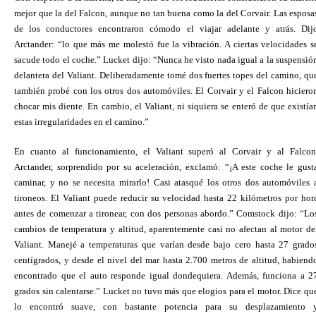
mejor que la del Falcon, aunque no tan buena como la del Corvair. Las esposa
de los conductores encontraron cómodo el viajar adelante y atrás. Dij
Arctander: “lo que más me molestó fue la vibración. A ciertas velocidades s
sacude todo el coche.” Lucket dijo: “Nunca he visto nada igual a la suspensió
delantera del Valiant. Deliberadamente tomé dos fuertes topes del camino, qu
también probé con los otros dos automóviles. El Corvair y el Falcon hiciero
chocar mis diente. En cambio, el Valiant, ni siquiera se enteró de que existía
estas irregularidades en el camino.”
En cuanto al funcionamiento, el Valiant superó al Corvair y al Falcon
Arctander, sorprendido por su aceleración, exclamó: “¡A este coche le gust
caminar, y no se necesita mirarlo! Casi atasqué los otros dos automóviles 
tironeos. El Valiant puede reducir su velocidad hasta 22 kilómetros por hor
antes de comenzar a tironear, con dos personas abordo.” Comstock dijo: “Lo
cambios de temperatura y altitud, aparentemente casi no afectan al motor de
Valiant. Manejé a temperaturas que varían desde bajo cero hasta 27 grado
centígrados, y desde el nivel del mar hasta 2.700 metros de altitud, habiend
encontrado que el auto responde igual dondequiera. Además, funciona a 2
grados sin calentarse.” Lucket no tuvo más que elogios para el motor. Dice qu
lo encontró suave, con bastante potencia para su desplazamiento 