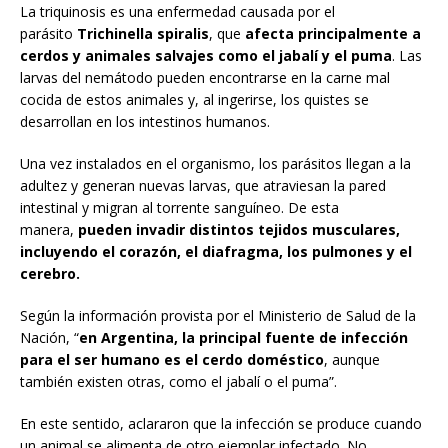
La triquinosis es una enfermedad causada por el
parásito
Trichinella spiralis
, que
afecta principalmente a
cerdos y animales salvajes como el jabalí y el puma
. Las
larvas del nemátodo pueden encontrarse en la carne mal
cocida de estos animales y, al ingerirse, los quistes se
desarrollan en los intestinos humanos.
Una vez instalados en el organismo, los parásitos llegan a la
adultez y generan nuevas larvas, que atraviesan la pared
intestinal y migran al torrente sanguíneo. De esta
manera,
pueden invadir distintos tejidos musculares,
incluyendo el corazón, el diafragma, los pulmones y el
cerebro.
Según la información provista por el Ministerio de Salud de la
Nación, “
en Argentina, la principal fuente de infección
para el ser humano es el cerdo doméstico
, aunque
también existen otras, como el jabalí o el puma”.
En este sentido, aclararon que la infección se produce cuando
un animal se alimenta de otro ejemplar infectado. No