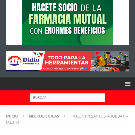
INICIO
NECROLOGICAS
+ VALENTIN SANTOS ADOBBATI –
Q.E.P.D