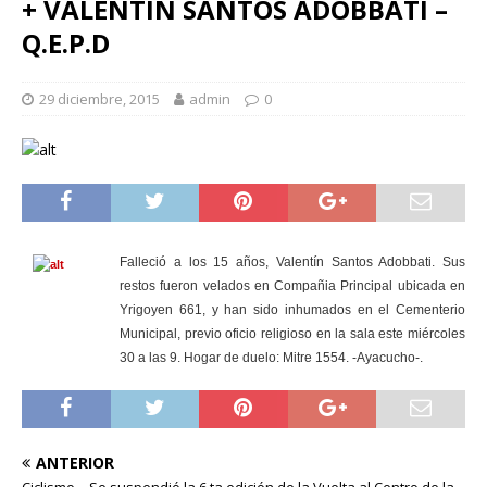
+ VALENTIN SANTOS ADOBBATI –
Q.E.P.D
29 diciembre, 2015
admin
0
Falleció a los 15
años, Valentín Santos Adobbati. Sus
restos fueron velados en Compañia Principal ubicada en
Yrigoyen 661, y han sido inhumados en el Cementerio
Municipal, previo oficio religioso en la sala este miércoles
30 a las 9. Hogar de duelo: Mitre 1554. -Ayacucho-.
ANTERIOR
Ciclismo – Se suspendió la 6 ta edición de la Vuelta al Centro de la