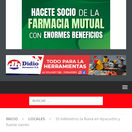
INICIO
LOCALES
33 milímetros la lluvia en Ayacucho y
fuerte viento