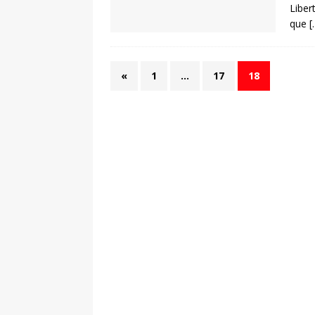
Liber
que
[
«
1
…
17
18