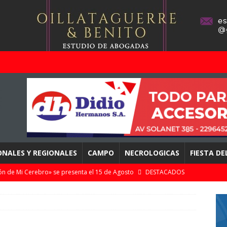
ONALES Y REGIONALES
CAMPO
NECROLOGICAS
FIESTA D
n de Mi Cerebro» se presenta el 15 de Agosto
DESTACADOS
 zonales apuestan a Mar del Plata con streaming en directo
omingo 9 de Agosto en Chascomús – «Punta Norte» con clásicos y