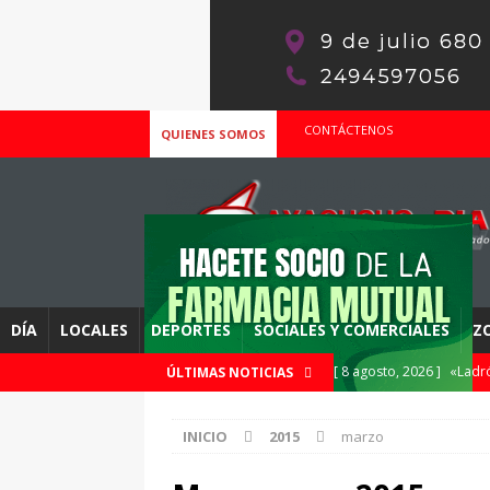
CONTÁCTENOS
QUIENES SOMOS
DÍA
LOCALES
DEPORTES
SOCIALES Y COMERCIALES
Z
[ 8 agosto, 2026 ]
«Ladró
ÚLTIMAS NOTICIAS
[ 8 agosto, 2026 ]
APAC y
INICIO
2015
marzo
DEPORTES
[ 8 agosto, 2026 ]
Este d