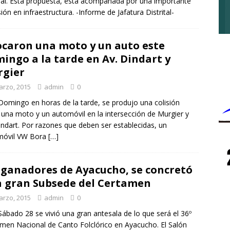
al. Esta propuesta, esta acompañada por una importante
sión en infraestructura. -Informe de Jafatura Distrital-
caron una moto y un auto este
ingo a la tarde en Av. Dindart y
gier
arzo, 2015
admin
0
Domingo en horas de la tarde, se produjo una colisión
 una moto y un automóvil en la intersección de Murgier y
indart. Por razones que deben ser establecidas, un
móvil VW Bora
[…]
 ganadores de Ayacucho, se concretó
 gran Subsede del Certamen
arzo, 2015
admin
0
Sábado 28 se vivió una gran antesala de lo que será el 36º
men Nacional de Canto Folclórico en Ayacucho. El Salón