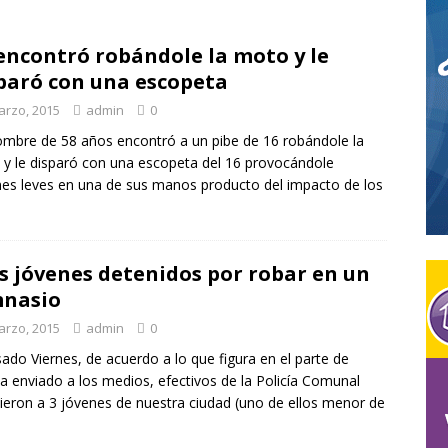
encontró robándole la moto y le
es inconveniente con internet de Nexo21, comunicate que te
paró con una escopeta
7
DESTACADOS
arzo, 2015
admin
0
tación para personal rural en Rauch: para fortalecer el sector
mbre de 58 años encontró a un pibe de 16 robándole la
y le disparó con una escopeta del 16 provocándole
sto
CAMPO
nes leves en una de sus manos producto del impacto de los
s jóvenes detenidos por robar en un
mnasio
arzo, 2015
admin
0
sado Viernes, de acuerdo a lo que figura en el parte de
a enviado a los medios, efectivos de la Policía Comunal
ieron a 3 jóvenes de nuestra ciudad (uno de ellos menor de