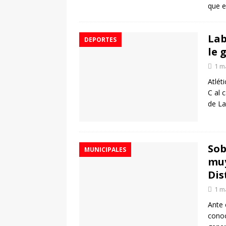
que 
Lab
DEPORTES
le 
1 m
Atlét
C al 
de La
Sob
MUNICIPALES
muy
Dis
1 m
Ante 
conoc