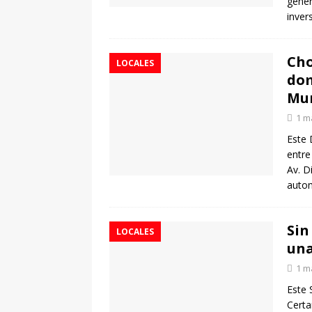
gener
inver
Cho
LOCALES
dom
Mur
1 m
Este 
entre
Av. D
auto
Sin
LOCALES
una
1 m
Este 
Certa