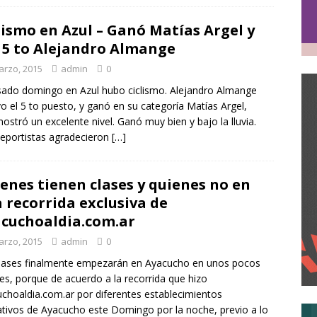
lismo en Azul – Ganó Matías Argel y
 5 to Alejandro Almange
arzo, 2015
admin
0
sado domingo en Azul hubo ciclismo. Alejandro Almange
o el 5 to puesto, y ganó en su categoría Matías Argel,
ostró un excelente nivel. Ganó muy bien y bajo la lluvia.
eportistas agradecieron
[…]
enes tienen clases y quienes no en
 recorrida exclusiva de
cuchoaldia.com.ar
arzo, 2015
admin
0
lases finalmente empezarán en Ayacucho en unos pocos
es, porque de acuerdo a la recorrida que hizo
choaldia.com.ar por diferentes establecimientos
tivos de Ayacucho este Domingo por la noche, previo a lo