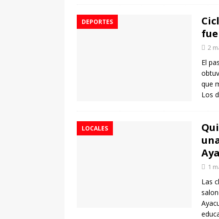
Cic
DEPORTES
fue
2 m
El pa
obtuv
que m
Los d
Qui
LOCALES
una
Aya
1 m
Las c
salon
Ayacu
educa