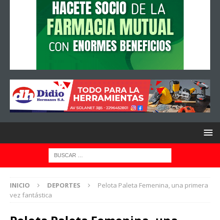
INICIO
DEPORTES
Pelota Paleta Femenina, una primera
vez fantástica