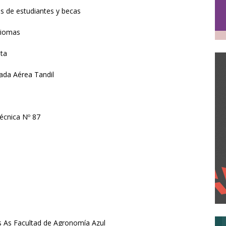
s de estudiantes y becas
Idiomas
ata
gada Aérea Tandil
écnica Nº 87
Bs As Facultad de Agronomía Azul