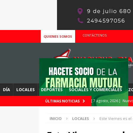
CONTÁCTENOS
QUIENES SOMOS
DÍA
LOCALES
DEPORTES
SOCIALES Y COMERCIALES
Z
[ 7 agosto, 2026 ]
Nuevo
ÚLTIMAS NOTICIAS
– Podes consultar si de
INICIO
LOCALES
Este Viernes es el
[ 7 agosto, 2026 ]
Se com
este viernes 7, la fecha 4