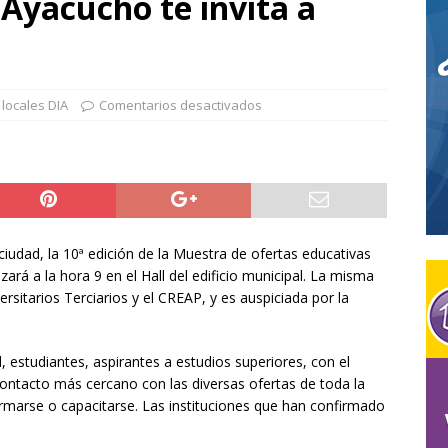
«Ayacucho te invita a
esta «Al Trabajador de Mi Pueblo» hizo oficial las reinas visitantes
STACADOS
ación de la Parroquia «Nuestra Señora de la Purificación» /
,
locales DIA
Comentarios desactivados
an Cayetano»
DESTACADOS
a en «El Cardal» de Solanet / Será el sábado 22 de Agosto de
ciudad, la 10ª edición de la Muestra de ofertas educativas
zará a la hora 9 en el Hall del edificio municipal. La misma
rsitarios Terciarios y el CREAP, y es auspiciada por la
l, estudiantes, aspirantes a estudios superiores, con el
 contacto más cercano con las diversas ofertas de toda la
ormarse o capacitarse. Las instituciones que han confirmado