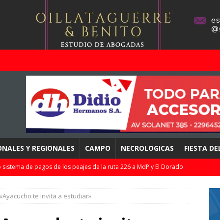
ONALES Y REGIONALES
CAMPO
NECROLOGICAS
FIESTA D
 sistema de pagos de los peajes de la ruta 226 a MdP y El Dorado
bes…
DESTACADOS
 «Ayacucho te invita a estudiar»
pletó la 2da fecha del Clausura de la LPF / Resultados, tablas, y
DEPORTES