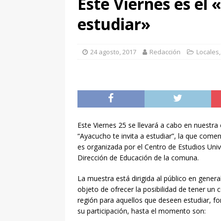
Este Viernes es el 
[ 7 agosto, 2026 ]
27° Fi
estudiar»
de otras ciudades
DE
[ 7 agosto, 2026 ]
Inform
24 agosto, 2017
Redacción
Locales
Viernes 7 de Agosto «S
[ 7 agosto, 2026 ]
La cen
2026
DESTACADOS
Este Viernes 25 se llevará a cabo en nuestra 
“Ayacucho te invita a estudiar”, la que comen
es organizada por el Centro de Estudios Unive
Dirección de Educación de la comuna.
La muestra está dirigida al público en genera
objeto de ofrecer la posibilidad de tener un
región para aquellos que deseen estudiar, f
su participación, hasta el momento son: