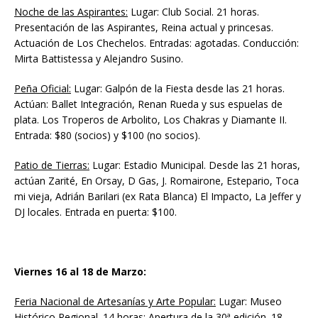
Noche de las Aspirantes:
Lugar: Club Social. 21 horas.
Presentación de las Aspirantes, Reina actual y princesas.
Actuación de Los Chechelos. Entradas: agotadas. Conducción:
Mirta Battistessa y Alejandro Susino.
Peña Oficial:
Lugar: Galpón de la Fiesta desde las 21 horas.
Actúan: Ballet Integración, Renan Rueda y sus espuelas de
plata. Los Troperos de Arbolito, Los Chakras y Diamante II.
Entrada: $80 (socios) y $100 (no socios).
Patio de Tierras:
Lugar: Estadio Municipal. Desde las 21 horas,
actúan Zarité, En Orsay, D Gas, J. Romairone, Estepario, Toca
mi vieja, Adrián Barilari (ex Rata Blanca) El Impacto, La Jeffer y
DJ locales. Entrada en puerta: $100.
Viernes 16 al 18 de Marzo:
Feria Nacional de Artesanías y Arte Popular:
Lugar: Museo
Histórico Regional. 14 horas: Apertura de la 30ª edición. 18