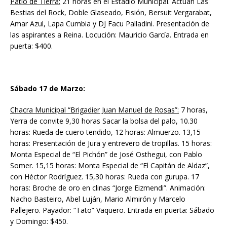
Patio de Tierra:
21 horas en el Estadio Municipal. Actúan Las
Bestias del Rock, Doble Glaseado, Fisión, Bersuit Vergarabat,
Amar Azul, Lapa Cumbia y DJ Facu Palladini. Presentación de
las aspirantes a Reina. Locución: Mauricio García. Entrada en
puerta: $400.
Sábado 17 de Marzo:
Chacra Municipal “Brigadier Juan Manuel de Rosas”:
7 horas,
Yerra de convite 9,30 horas Sacar la bolsa del palo, 10.30
horas: Rueda de cuero tendido, 12 horas: Almuerzo. 13,15
horas: Presentación de Jura y entrevero de tropillas. 15 horas:
Monta Especial de “El Pichón” de José Osthegui, con Pablo
Somer. 15,15 horas: Monta Especial de “El Capitán de Aldaz”,
con Héctor Rodríguez. 15,30 horas: Rueda con gurupa. 17
horas: Broche de oro en clinas “Jorge Eizmendi”. Animación:
Nacho Basteiro, Abel Luján, Mario Almirón y Marcelo
Pallejero. Payador: “Tato” Vaquero. Entrada en puerta: Sábado
y Domingo: $450.