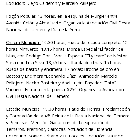
Locución: Diego Calderón y Marcelo Pallejero.
Fogón Popular:
13 horas, en la esquina de Murgier entre
Avenida Colón y Almafuerte. Organiza la Asociación Civil Fiesta
Nacional del ternero y Día de la Yerra.
Chacra Municipal:
10,30 horas, rueda de recado completo. 12
horas. Almuerzo, 13,15 horas: Monta Especial “El facón” de
Islas, con Rodrigo Tort. Monta Especial “El yacaré” de Néstor
Sosa con Lula Silva. 13,45 horas Rueda de clinas. 15 horas:
Rueda de bastos y encimera. 17 horas: Broche de oro en
Bastos y Encimera “Leonardo Díaz”. Animación Marcelo
Pellejero, Nacho Basteiro y Abel Luján. Payador: “Tato”
Vaquero. Entrada en la puerta: $250. Organiza la Asociación
Civil Fiesta Nacional del Ternero.
Estadio Municipal:
19,30 horas, Patio de Tierras, Proclamación
y Coronación de la 46ª Reina de la Fiesta Nacional del Ternero
y Princesas. Mención: Ganadores de la exposición de
Terneros, Premios y Carrozas. Actuación de Florencia
Cosentino, Sonido Urbano y DJ Locales. Locución: Mauricio