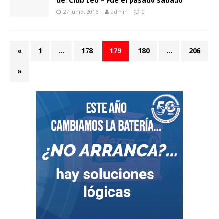
del Club Leo – Fue el pasado sábado
27 junio, 2016
admin
0
«
1
…
178
179
180
…
206
»