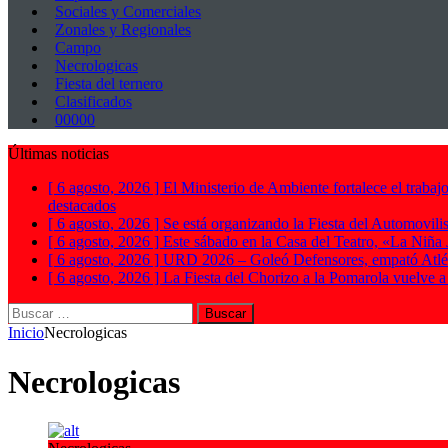
Sociales y Comerciales
Zonales y Regionales
Campo
Necrologicas
Fiesta del ternero
Clasificados
00000
Últimas noticias
[ 6 agosto, 2026 ]
El Ministerio de Ambiente fortalece el trabaj
destacados
[ 6 agosto, 2026 ]
Se está organizando la Fiesta del Automovilis
[ 6 agosto, 2026 ]
Este sábado en la Casa del Teatro, «La Niña
[ 6 agosto, 2026 ]
URD 2026 – Goleó Defensores, empató Atléti
[ 6 agosto, 2026 ]
La Fiesta del Chorizo a la Pomarola vuelve 
Buscar:
Inicio
Necrologicas
Necrologicas