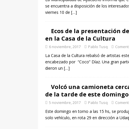
se encuentra a disposición de los interesados
viernes 10 de
[…]
Ecos de la presentación d
en la Casa de la Cultura
6 noviembre, 2017
Pablo Tusq
Comenta
La Casa de la Cultura rebalsó de artistas es
encabezado por “Coco” Díaz. Una gran partic
dieron un
[…]
Volcó una camioneta cerc
de la tarde de este domingo
5 noviembre, 2017
Pablo Tusq
Comenta
Este domingo en torno a las 15 hs, se produj
solo vehículo, en rota 29 en dirección a Uda