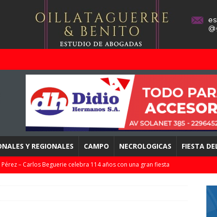
ONALES Y REGIONALES
CAMPO
NECROLOGICAS
FIESTA D
Pérez – Carlos Beguerie celebra 114 años con una gran fiesta
EGIONALES
o años de aquella vuelta de APAC a «La Cascada» tandilense