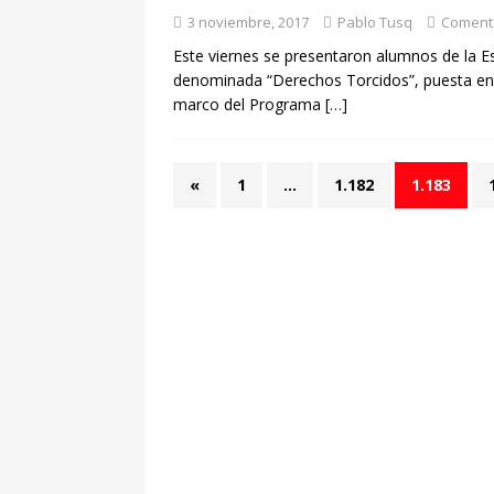
3 noviembre, 2017
Pablo Tusq
Comenta
Este viernes se presentaron alumnos de la E
denominada “Derechos Torcidos”, puesta en e
marco del Programa
[…]
«
1
…
1.182
1.183