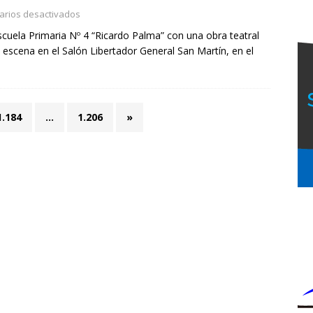
rios desactivados
scuela Primaria Nº 4 “Ricardo Palma” con una obra teatral
scena en el Salón Libertador General San Martín, en el
1.184
…
1.206
»