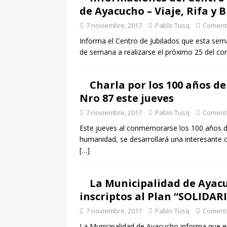
de Ayacucho – Viaje, Rifa y B
7 noviembre, 2017
Pablo Tusq
Comenta
Informa el Centro de Jubilados que esta seman
de semana a realizarse el próximo 25 del cor
Charla por los 100 años de 
Nro 87 este jueves
7 noviembre, 2017
Pablo Tusq
Comenta
Este jueves al conmemorarse los 100 años de
humanidad, se desarrollará una interesante ch
[…]
La Municipalidad de Ayacu
inscriptos al Plan “SOLIDAR
7 noviembre, 2017
Pablo Tusq
Comenta
La Municipalidad de Ayacucho informa que e