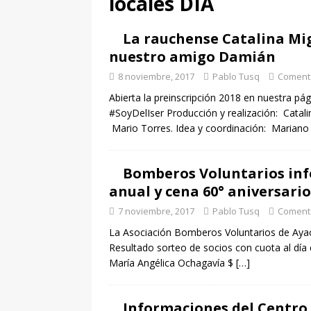
locales DIA
[ 7 agosto, 2026 ]
Antece
La rauchense Catalina Mig
evaluar el riesgo de fo
nuestro amigo Damián
[ 7 agosto, 2026 ]
17ma f
8 noviembre, 2017
Pablo Tusq
Comenta
Atlético vs Sarmiento
Abierta la preinscripción 2018 en nuestra pá
#SoyDelIser Producción y realización: Catal
[ 7 agosto, 2026 ]
Estrad
Mario Torres. Idea y coordinación: Mariano 
Agosto
DEPORTES
Bomberos Voluntarios info
anual y cena 60° aniversario
7 noviembre, 2017
Pablo Tusq
Comenta
La Asociación Bomberos Voluntarios de Ayac
Resultado sorteo de socios con cuota al día
María Angélica Ochagavía $
[…]
Informaciones del Centro