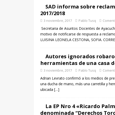
SAD informa sobre reclam
2017/2018
3 noviembre, 2017
Pablo Tusq
Comenta
Secretaria de Asuntos Docentes de Ayacucho
motivo de notificarse de respuesta a recla
LUISINA LEONELA CESTONA, SOFIA. CORRE
Autores ignorados robaro
herramientas de una casa d
3 noviembre, 2017
Pablo Tusq
Comenta
Adrian Levrato confirmó a los medios de pre
una ducha de mano, más una carretilla y her
ubicada
[…]
La EP Nro 4 «Ricardo Pal
denominada “Derechos Torc