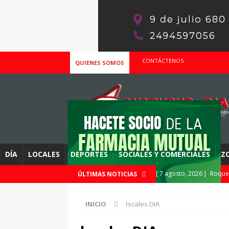
CONTÁCTENOS
QUIENES SOMOS
DÍA
LOCALES
DEPORTES
SOCIALES Y COMERCIALES
Z
[ 7 agosto, 2026 ]
Roque 
ÚLTIMAS NOTICIAS
popular
ZONALES Y R
INICIO
locales DIA
[ 7 agosto, 2026 ]
A cinc
DEPORTES