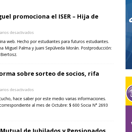
dentes familiares y diabetes: cómo la nueva tecnología permite
uel promociona el ISER – Hija de
rma temprana
COMERCIALES
echa de la URD – Este domingo con transmisión de La 95.3,
rios desactivados
DEPORTES
gina web. Hecho por estudiantes para futuros estudiantes.
ina Miguel Palma y Juani Sepúlveda Morán. Postproducción:
a, el Municipio y KMI postergaron la carrera de este domingo 9 de
Biertosz.
rma sobre sorteo de socios, rifa
rios desactivados
ucho, hace saber por este medio varias informaciones.
 correspondiente al mes de Octubre: $ 600 Socia N° 2693
 Mutual de Jubilados y Pensionados