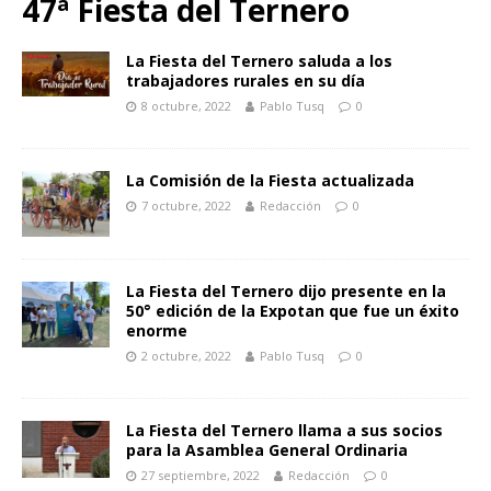
47ª Fiesta del Ternero
La Fiesta del Ternero saluda a los
trabajadores rurales en su día
8 octubre, 2022
Pablo Tusq
0
La Comisión de la Fiesta actualizada
7 octubre, 2022
Redacción
0
La Fiesta del Ternero dijo presente en la
50° edición de la Expotan que fue un éxito
enorme
2 octubre, 2022
Pablo Tusq
0
La Fiesta del Ternero llama a sus socios
para la Asamblea General Ordinaria
27 septiembre, 2022
Redacción
0