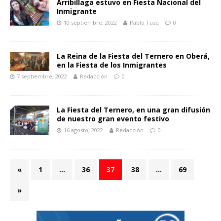
Arribillaga estuvo en Fiesta Nacional del
Inmigrante
10 septiembre, 2022
Pablo Tusq
0
La Reina de la Fiesta del Ternero en Oberá,
en la Fiesta de los Inmigrantes
7 septiembre, 2022
Redacción
0
La Fiesta del Ternero, en una gran difusión
de nuestro gran evento festivo
16 agosto, 2022
Redacción
0
«
1
…
36
37
38
…
69
»