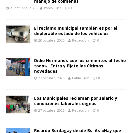
manejo de colmenas
28 octubre, 2025
Pablo Tusq
0
El reclamo municipal también es por el
deplorable estado de los vehículos
28 octubre, 2025
Redacción
0
Didio Hermanos «de los cimientos al techo
todo»…Entra y fijate las últimas
novedades
27 octubre, 2025
Pablo Tusq
0
Los Municipales reclaman por salario y
condiciones laborales dignas
27 octubre, 2025
Redacción
0
Ricardo Bordagay desde Bs. As «Hay que