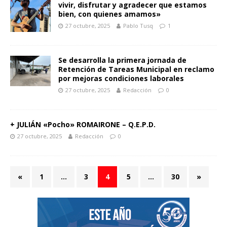
vivir, disfrutar y agradecer que estamos
bien, con quienes amamos»
27 octubre, 2025
Pablo Tusq
1
Se desarrolla la primera jornada de
Retención de Tareas Municipal en reclamo
por mejoras condiciones laborales
27 octubre, 2025
Redacción
0
+ JULIÁN «Pocho» ROMAIRONE – Q.E.P.D.
27 octubre, 2025
Redacción
0
«
1
…
3
4
5
…
30
»